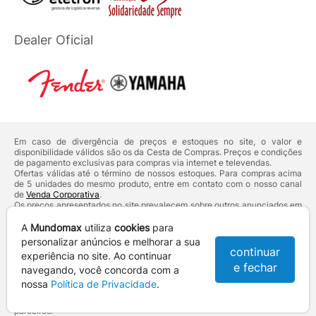
Dealer Oficial
Em caso de divergência de preços e estoques no site, o valor e
disponibilidade válidos são os da Cesta de Compras. Preços e condições
de pagamento exclusivas para compras via internet e televendas.
Ofertas válidas até o término de nossos estoques. Para compras acima
de 5 unidades do mesmo produto, entre em contato com o nosso canal
de
Venda Corporativa
.
Os preços apresentados no site prevalecem sobre outros anunciados em
qualquer outro meio de comunicação ou sites de buscas. Código de
Defesa do Consumidor:
Lei nº 8.078.
A
Mundomax
utiliza
cookies
para
Vendas sujeitas à confirmação de dados e análises de crédito e risco.
personalizar anúncios e melhorar a sua
continuar
experiência no site. Ao continuar
Razão Social: Hayamax Distribuidora de Produtos Eletrônicos Ltda -
e fechar
CNPJ: 01.725.627/0002-53 - Endereço: R. Senador Souza Naves, 9 -
navegando, você concorda com a
Centro - CEP: 86010-921 - Londrina / PR
nossa
Política de Privacidade
.
Mundomax. 2007 - 2026 - Todos os direitos reservados. - Fotos e
Logotipos aqui veiculados são de propriedade da Mundomax e seus
parceiros.