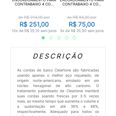
4...
CO
CONTRABAIXO 4 CO...
CONTRABAIXO 4 CO...
or
de R$
314,00
por
de R$
84,00
por
0
R$ 251,00
R$ 75,00
 juros
2x d
10x de R$ 25,10 sem juros
3x de R$ 25,00 sem juros
DESCRIÇÃO
As cordas de baixo Cleartone são fabricadas
usando apenas o melhor aço niquelado, de
origem norte-americana, enrolado em um
núcleo hexagonal de alto carbono. O
tratamento patenteado de Cleartone manterá
suas cordas soando frescas por 3-5 vezes
mais, ao mesmo tempo que aumenta o volume e
a sustentação em até 36% e 48%,
respectivamente. Adequado para todos os