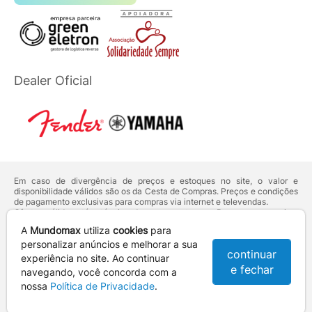
Dealer Oficial
Em caso de divergência de preços e estoques no site, o valor e
disponibilidade válidos são os da Cesta de Compras. Preços e condições
de pagamento exclusivas para compras via internet e televendas.
Ofertas válidas até o término de nossos estoques. Para compras acima
de 5 unidades do mesmo produto, entre em contato com o nosso canal
A
Mundomax
utiliza
cookies
para
de
Venda Corporativa
.
Os preços apresentados no site prevalecem sobre outros anunciados em
personalizar anúncios e melhorar a sua
continuar
qualquer outro meio de comunicação ou sites de buscas. Código de
experiência no site. Ao continuar
Defesa do Consumidor:
Lei nº 8.078.
e fechar
navegando, você concorda com a
Vendas sujeitas à confirmação de dados e análises de crédito e risco.
nossa
Política de Privacidade
.
Razão Social: Hayamax Distribuidora de Produtos Eletrônicos Ltda -
CNPJ: 01.725.627/0002-53 - Endereço: R. Senador Souza Naves, 9 -