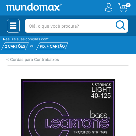
0
(pesquisar)
Realize suas compras com:
ou
2 CARTÕES
PIX + CARTÃO
<
Cordas para Contrabaixos