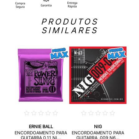
PRODUTOS
SIMILARES
ERNIE BALL
NIG
PARA
ENC
ENCORDOAMENTO PARA
ENCORDOAMENTO PARA
...
GU
GUITARRA 0.11 NI...
GUITARRA .009 N6...