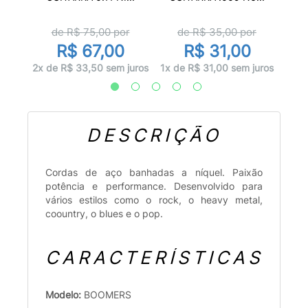
r
de R$
75,00
por
de R$
35,00
por
R$ 67,00
R$ 31,00
juros
1x d
2x de R$ 33,50 sem juros
1x de R$ 31,00 sem juros
DESCRIÇÃO
Cordas de aço banhadas a níquel. Paixão
potência e performance. Desenvolvido para
vários estilos como o rock, o heavy metal,
coountry, o blues e o pop.
CARACTERÍSTICAS
Modelo:
BOOMERS