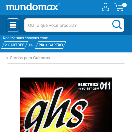
0
(pesquisar)
Realize suas compras com:
ou
2 CARTÕES
PIX + CARTÃO
<
Cordas para Guitarras