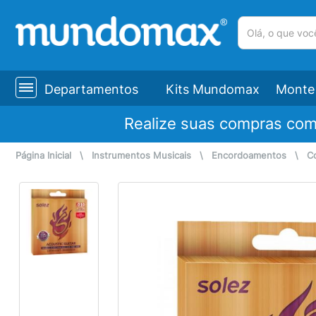
(pesquisar)
Departamentos
Kits Mundomax
Monte 
Realize suas compras co
Página Inicial
\
Instrumentos Musicais
\
Encordoamentos
\
C