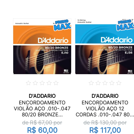
D'ADDARIO
D'ADDARIO
O
ENCORDOAMENTO
ENCORDOAMENTO
047
VIOLÃO AÇO .010-.047
VIOLÃO AÇO 12
.
80/20 BRONZE...
CORDAS .010-.047 80..
de R$
67,00
por
de R$
130,00
por
R$ 60,00
R$ 117,00