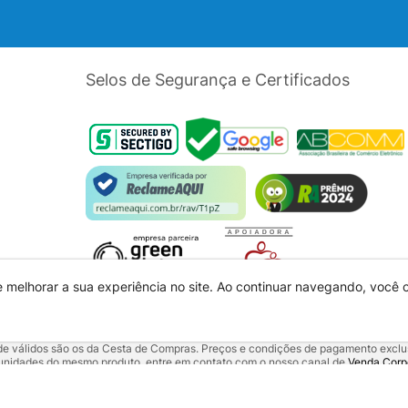
Selos de Segurança e Certificados
e melhorar a sua experiência no site. Ao continuar navegando, você
dade válidos são os da Cesta de Compras. Preços e condições de pagamento exclus
5 unidades do mesmo produto, entre em contato com o nosso canal de
Venda Corp
alquer outro meio de comunicação ou sites de buscas. Código de Defesa do Con