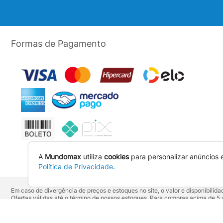
Formas de Pagamento
A
Mundomax
utiliza
cookies
para personalizar anúncios 
Política de Privacidade
.
Em caso de divergência de preços e estoques no site, o valor e disponibili
Ofertas válidas até o término de nossos estoques. Para compras acima de 
Os preços apresentados no site prevalecem sobre outros anunciados em qu
Vendas sujeitas à confirmação de dados e análises de crédito e risco.