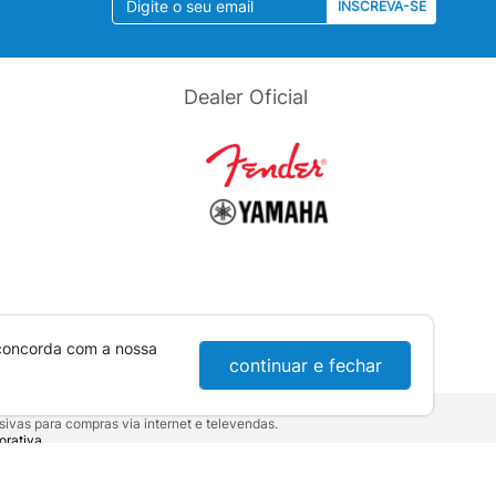
INSCREVA-SE
Dealer Oficial
 concorda com a nossa
continuar e fechar
ivas para compras via internet e televendas.
orativa
.
sumidor:
Lei nº 8.078.