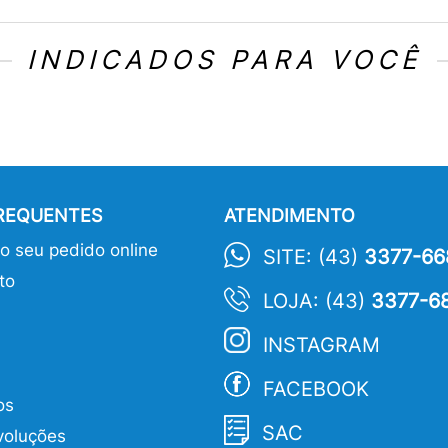
INDICADOS PARA VOCÊ
FREQUENTES
ATENDIMENTO
 seu pedido online
SITE: (43)
3377-66
to
LOJA: (43)
3377-6
INSTAGRAM
FACEBOOK
os
SAC
voluções