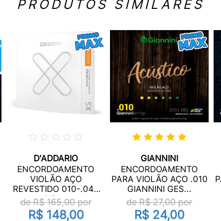
PRODUTOS SIMILARES
D'ADDARIO
GIANNINI
ENCORDOAMENTO
ENCORDOAMENTO
VIOLÃO AÇO
PARA VIOLÃO AÇO .010
P
.
REVESTIDO 010-.047
GIANNINI GES...
XS ...
de R$
165,00
por
de R$
27,00
por
R$ 148,00
R$ 24,00