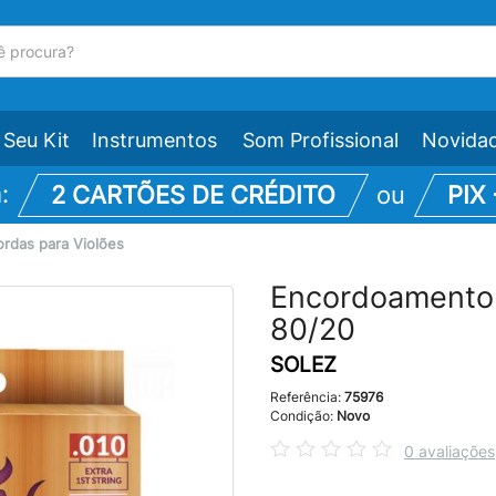
Seu Kit
Instrumentos
Som Profissional
Novida
m:
2 CARTÕES DE CRÉDITO
ou
PIX
ordas para Violões
Encordoamento
80/20
SOLEZ
Referência:
75976
Condição:
Novo
0 avaliações