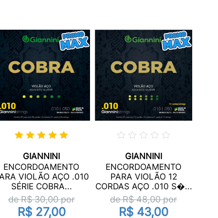
GIANNINI
GIANNINI
E
ENCORDOAMENTO
ENCORDOAMENTO
PARA
ARA VIOLÃO AÇO .010
PARA VIOLÃO 12
N
SÉRIE COBRA...
CORDAS AÇO .010 S�...
d
de R$
30,00
por
de R$
48,00
por
R$ 27,00
R$ 43,00