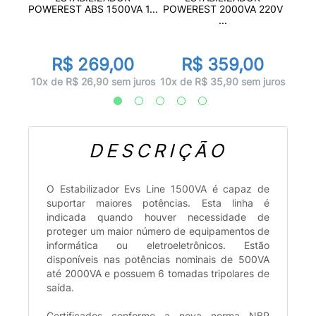
00VA
POW
POWEREST ABS 1500VA 1...
POWEREST 2000VA 220V
...
0
R$ 269,00
R$ 359,00
juros
10x d
10x de R$ 26,90 sem juros
10x de R$ 35,90 sem juros
DESCRIÇÃO
O Estabilizador Evs Line 1500VA é capaz de
suportar maiores potências. Esta linha é
indicada quando houver necessidade de
proteger um maior número de equipamentos de
informática ou eletroeletrônicos. Estão
disponíveis nas potências nominais de 500VA
até 2000VA e possuem 6 tomadas tripolares de
saída.
Certificados conforme a nova norma NBR