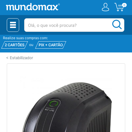
0
(pesquisar)
Realize suas compras com:
ou
2 CARTÕES
PIX + CARTÃO
<
Estabilizador