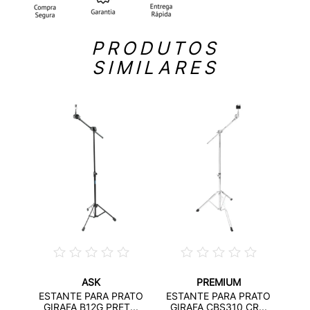
PRODUTOS
SIMILARES
ASK
PREMIUM
MBAL
ES
ESTANTE PARA PRATO
ESTANTE PARA PRATO
..
RET
GIRAFA B12G PRET...
GIRAFA CBS310 CR...