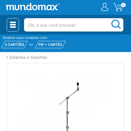
0
(pesquisar)
Realize suas compras com:
ou
2 CARTÕES
PIX + CARTÃO
<
Estantes e Suportes