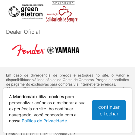
Dealer Oficial
Em caso de divergência de preços e estoques no site, o valor e
disponibilidade válidos são os da Cesta de Compras. Preços e condições
de pagamento exclusivas para compras via internet e televendas.
Ofertas válidas até o término de nossos estoques. Para compras acima
de 5 unidades do mesmo produto, entre em contato com o nosso canal
A
Mundomax
utiliza
cookies
para
de
Venda Corporativa
.
Os preços apresentados no site prevalecem sobre outros anunciados em
personalizar anúncios e melhorar a sua
continuar
qualquer outro meio de comunicação ou sites de buscas. Código de
experiência no site. Ao continuar
Defesa do Consumidor:
Lei nº 8.078.
e fechar
navegando, você concorda com a
Vendas sujeitas à confirmação de dados e análises de crédito e risco.
nossa
Política de Privacidade
.
Razão Social: Hayamax Distribuidora de Produtos Eletrônicos Ltda -
CNPJ: 01.725.627/0002-53 - Endereço: R. Senador Souza Naves, 9 -
Centro - CEP: 86010-921 - Londrina / PR