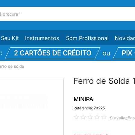
Seu Kit
Instrumentos
Som Profissional
Novida
m:
2 CARTÕES DE CRÉDITO
ou
PIX
erro de solda
Ferro de Solda
MINIPA
Referência:
73225
0 avaliações