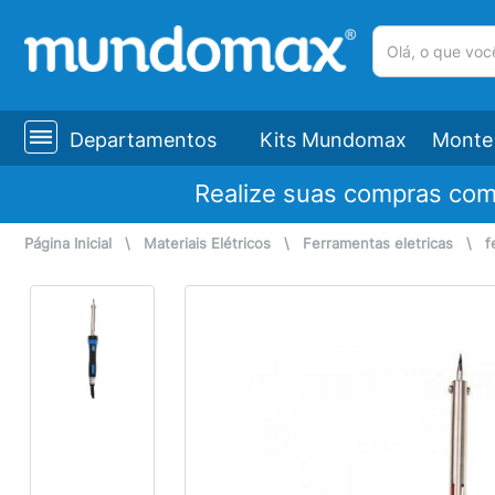
(pesquisar)
Departamentos
Kits Mundomax
Monte 
Realize suas compras co
Página Inicial
\
Materiais Elétricos
\
Ferramentas eletricas
\
f