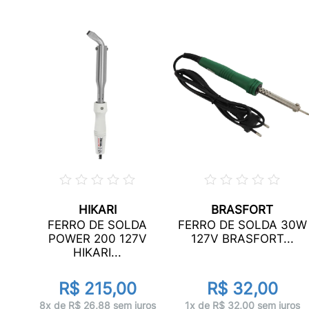
HIKARI
BRASFORT
AXX
FERRO DE SOLDA
FERRO DE SOLDA 30W
...
POWER 200 127V
127V BRASFORT...
HIKARI...
R$ 215,00
R$ 32,00
ros
8x de R$ 26,88 sem juros
1x de R$ 32,00 sem juros