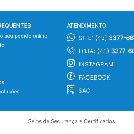
FREQUENTES
ATENDIMENTO
 seu pedido online
SITE: (43)
3377-66
to
LOJA: (43)
3377-6
INSTAGRAM
FACEBOOK
os
SAC
voluções
Selos de Segurança e Certificados