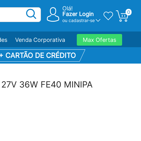
Olá!
0
Fazer Login
ou
cadastrar-se
des
Venda Corporativa
Max Ofertas
 + CARTÃO DE CRÉDITO
 127V 36W FE40 MINIPA