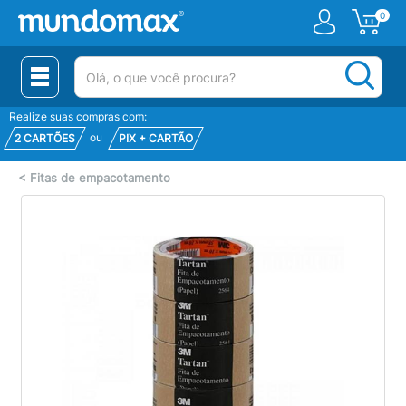
0
(pesquisar)
Realize suas compras com:
ou
2 CARTÕES
PIX + CARTÃO
<
Fitas de empacotamento