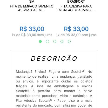
3M
BRASFORT
A
FITA
FITA DE EMPACOTAMENTO
FITA ADESIVA PARA
T...
B
45 MM X 40 M ...
EMBALAGEM 48MM X ...
R$ 33,00
R$ 33,00
uros
1x 
1x de R$ 33,00 sem juros
1x de R$ 33,00 sem juros
DESCRIÇÃO
Mudança? Envios? Faça-o com Scotch®! No
momento de realizar uma mudança, translado
ou envios, é importante cuidar os objetos
frágeis. A linha de embalagens e envios
Scotch® é perfeita para manter a salvo
materiais como porcelana, vidro e cerâmica. A
Fita Adesiva Scotch® - Papel Liso é a mais
resistente do mercado, com altíssimo poder de