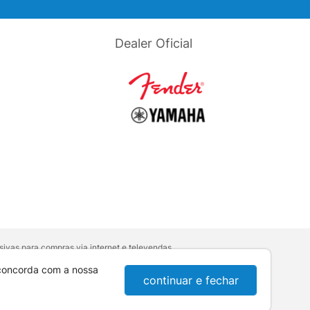
Dealer Oficial
ivas para compras via internet e televendas.
orativa
.
sumidor:
Lei nº 8.078.
 concorda com a nossa
continuar e fechar
10-921 - Londrina / PR