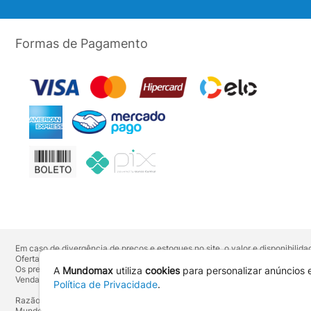
Formas de Pagamento
Em caso de divergência de preços e estoques no site, o valor e disponibili
Ofertas válidas até o término de nossos estoques. Para compras acima de 
Os preços apresentados no site prevalecem sobre outros anunciados em qu
A
Mundomax
utiliza
cookies
para personalizar anúncios 
Vendas sujeitas à confirmação de dados e análises de crédito e risco.
Política de Privacidade
.
Razão Social: Hayamax Distribuidora de Produtos Eletrônicos Ltda - CNPJ:
Mundomax. 2007 - 2026 - Todos os direitos reservados. - Fotos e Logotipos