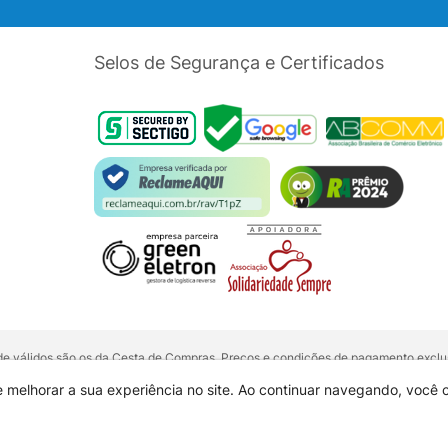
Selos de Segurança e Certificados
dade válidos são os da Cesta de Compras. Preços e condições de pagamento exclus
5 unidades do mesmo produto, entre em contato com o nosso canal de
Venda Corp
alquer outro meio de comunicação ou sites de buscas. Código de Defesa do Con
e melhorar a sua experiência no site. Ao continuar navegando, você
 01.725.627/0002-53 - Endereço: R. Senador Souza Naves, 9 - Centro - CEP: 860
 aqui veiculados são de propriedade da Mundomax e seus parceiros.