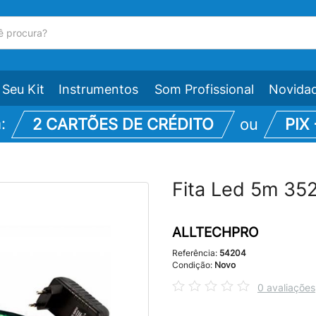
Seu Kit
Instrumentos
Som Profissional
Novida
m:
2 CARTÕES DE CRÉDITO
ou
PIX
Fita Led 5m 35
ALLTECHPRO
Referência:
54204
Condição:
Novo
0 avaliações