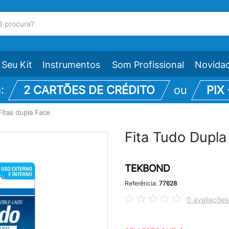
Seu Kit
Instrumentos
Som Profissional
Novida
m:
2 CARTÕES DE CRÉDITO
ou
PIX
Fitas dupla Face
Fita Tudo Dupl
TEKBOND
Referência:
77628
0 avaliações