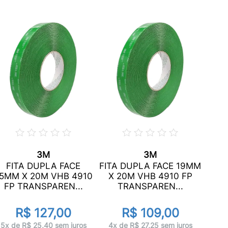
3M
3M
FIT
FITA DUPLA FACE
FITA DUPLA FACE 19MM
F
5MM X 20M VHB 4910
X 20M VHB 4910 FP
SC
FP TRANSPAREN...
TRANSPAREN...
R$ 127,00
R$ 109,00
1x 
5x de R$ 25,40 sem juros
4x de R$ 27,25 sem juros