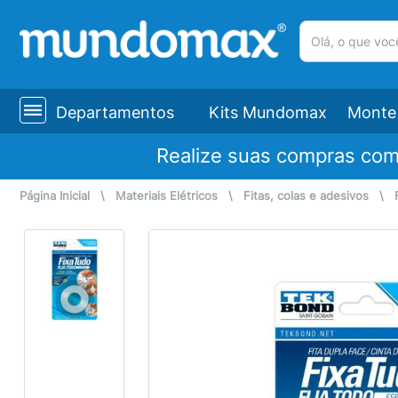
(pesquisar)
Departamentos
Kits Mundomax
Monte 
Realize suas compras co
Página Inicial
\
Materiais Elétricos
\
Fitas, colas e adesivos
\