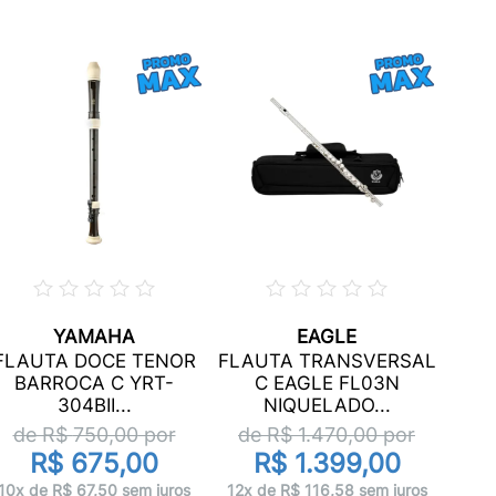
YAMAHA
EAGLE
FLA
FLAUTA DOCE TENOR
FLAUTA TRANSVERSAL
BARROCA C YRT-
C EAGLE FL03N
304BII...
NIQUELADO...
de
de R$
750,00
por
de R$
1.470,00
por
R$ 675,00
R$ 1.399,00
12x 
10x de R$ 67,50 sem juros
12x de R$ 116,58 sem juros