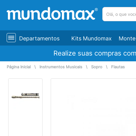
(pesquisar)
Departamentos
Kits Mundomax
Monte 
Realize suas compras co
Página Inicial
\
Instrumentos Musicais
\
Sopro
\
Flautas