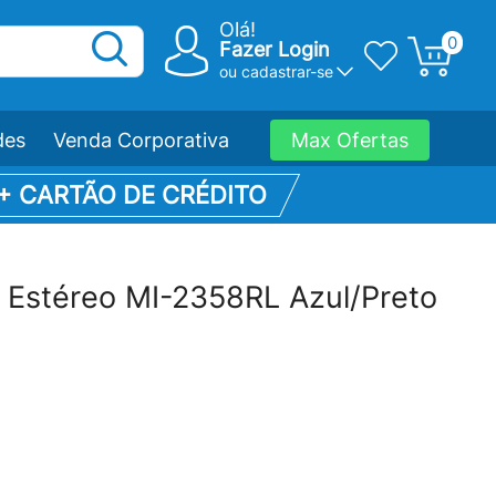
Olá!
0
Fazer Login
ou
cadastrar-se
des
Venda Corporativa
Max Ofertas
 + CARTÃO DE CRÉDITO
 Estéreo MI-2358RL Azul/Preto