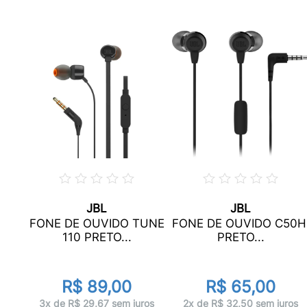
JBL
JBL
ASY
FONE DE OUVIDO TUNE
FONE DE OUVIDO C50H
ONE
110 PRETO...
PRETO...
R$ 89,00
R$ 65,00
ros
3x de R$ 29,67 sem juros
2x de R$ 32,50 sem juros