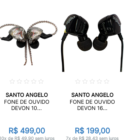
SANTO ANGELO
SANTO ANGELO
F
FONE DE OUVIDO
FONE DE OUVIDO
P
DEVON 10...
DEVON 16...
R$ 499,00
R$ 199,00
1x 
10x de R$ 49,90 sem juros
7x de R$ 28,43 sem juros