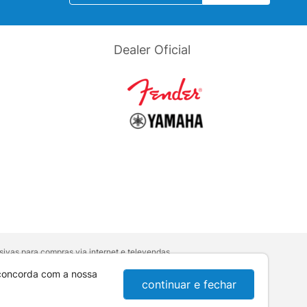
Dealer Oficial
ivas para compras via internet e televendas.
orativa
.
sumidor:
Lei nº 8.078.
 concorda com a nossa
continuar e fechar
10-921 - Londrina / PR