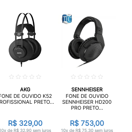
AKG
SENNHEISER
F
FONE DE OUVIDO K52
FONE DE OUVIDO
VO
ROFISSIONAL PRETO...
SENNHEISER HD200
PRO PRETO...
R$ 329,00
R$ 753,00
3x 
10x de R$ 32,90 sem juros
10x de R$ 75,30 sem juros