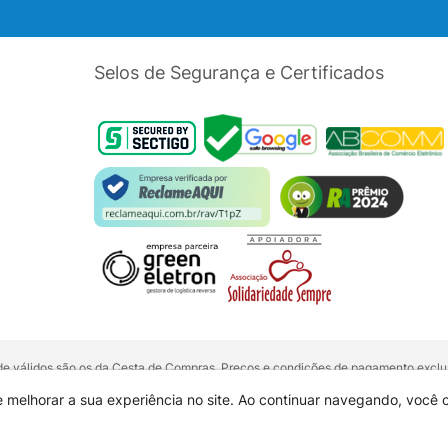
Selos de Segurança e Certificados
dade válidos são os da Cesta de Compras. Preços e condições de pagamento exclus
5 unidades do mesmo produto, entre em contato com o nosso canal de
Venda Corp
alquer outro meio de comunicação ou sites de buscas. Código de Defesa do Con
e melhorar a sua experiência no site. Ao continuar navegando, você
 01.725.627/0002-53 - Endereço: R. Senador Souza Naves, 9 - Centro - CEP: 860