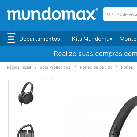
(pesquisar)
Departamentos
Kits Mundomax
Monte 
Realize suas compras co
Página Inicial
\
Som Profissional
\
Fones de ouvido
\
Fones