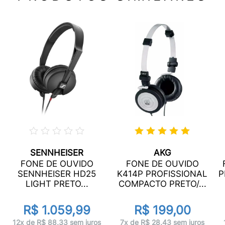
SENNHEISER
AKG
FONE DE OUVIDO
FONE DE OUVIDO
SENNHEISER HD25
K414P PROFISSIONAL
P
LIGHT PRETO...
COMPACTO PRETO/...
R$ 1.059,99
R$ 199,00
12x de R$ 88,33 sem juros
7x de R$ 28,43 sem juros