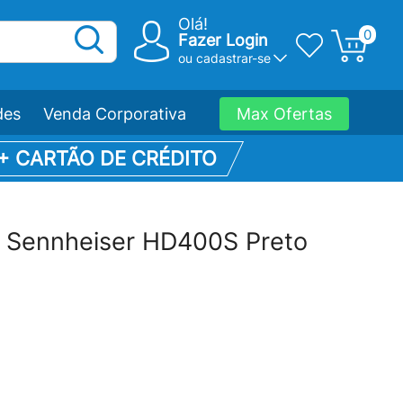
Olá!
0
Fazer Login
ou
cadastrar-se
des
Venda Corporativa
Max Ofertas
 + CARTÃO DE CRÉDITO
 Sennheiser HD400S Preto