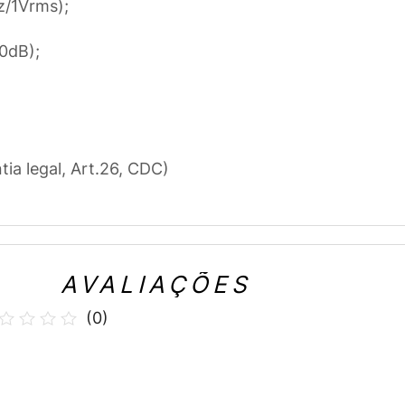
z/1Vrms);
0dB);
tia legal, Art.26, CDC)
AVALIAÇÕES
(
0
)