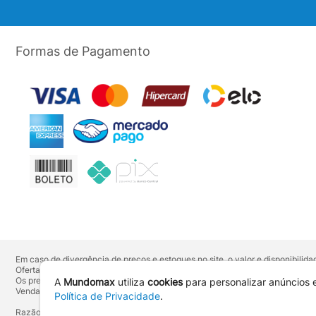
Formas de Pagamento
Em caso de divergência de preços e estoques no site, o valor e disponibili
Ofertas válidas até o término de nossos estoques. Para compras acima de 
Os preços apresentados no site prevalecem sobre outros anunciados em qu
A
Mundomax
utiliza
cookies
para personalizar anúncios 
Vendas sujeitas à confirmação de dados e análises de crédito e risco.
Política de Privacidade
.
Razão Social: Hayamax Distribuidora de Produtos Eletrônicos Ltda - CNPJ: