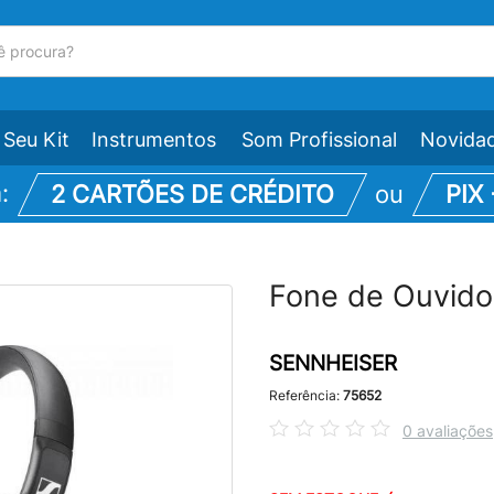
Seu Kit
Instrumentos
Som Profissional
Novida
m:
2 CARTÕES DE CRÉDITO
ou
PIX
Fone de Ouvido
SENNHEISER
Referência:
75652
0 avaliações