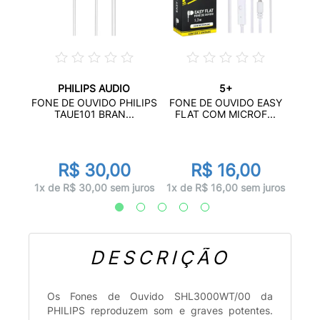
PHILIPS AUDIO
5+
50HI
FON
FONE DE OUVIDO PHILIPS
FONE DE OUVIDO EASY
TAUE101 BRAN...
FLAT COM MICROF...
R$ 30,00
R$ 16,00
juros
1x d
1x de R$ 30,00 sem juros
1x de R$ 16,00 sem juros
DESCRIÇÃO
Os Fones de Ouvido SHL3000WT/00 da
PHILIPS reproduzem som e graves potentes.