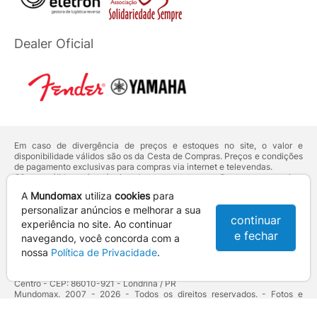
Dealer Oficial
Em caso de divergência de preços e estoques no site, o valor e
disponibilidade válidos são os da Cesta de Compras. Preços e condições
de pagamento exclusivas para compras via internet e televendas.
Ofertas válidas até o término de nossos estoques. Para compras acima
de 5 unidades do mesmo produto, entre em contato com o nosso canal
A
Mundomax
utiliza
cookies
para
de
Venda Corporativa
.
Os preços apresentados no site prevalecem sobre outros anunciados em
personalizar anúncios e melhorar a sua
continuar
qualquer outro meio de comunicação ou sites de buscas. Código de
experiência no site. Ao continuar
Defesa do Consumidor:
Lei nº 8.078.
e fechar
navegando, você concorda com a
Vendas sujeitas à confirmação de dados e análises de crédito e risco.
nossa
Política de Privacidade
.
Razão Social: Hayamax Distribuidora de Produtos Eletrônicos Ltda -
CNPJ: 01.725.627/0002-53 - Endereço: R. Senador Souza Naves, 9 -
Centro - CEP: 86010-921 - Londrina / PR
Mundomax. 2007 - 2026 - Todos os direitos reservados. - Fotos e
Logotipos aqui veiculados são de propriedade da Mundomax e seus
parceiros.