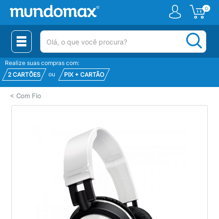
0
(pesquisar)
Realize suas compras com:
ou
2 CARTÕES
PIX + CARTÃO
<
Com Fio