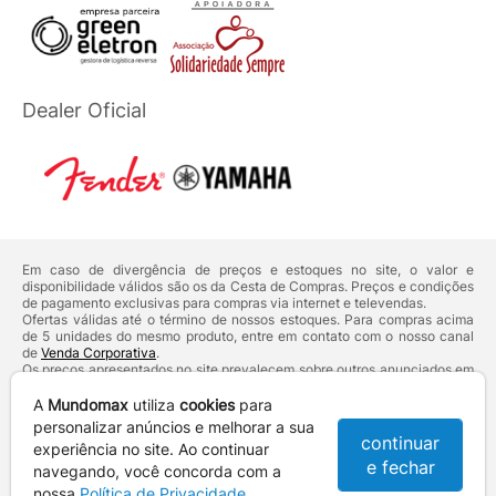
Dealer Oficial
Em caso de divergência de preços e estoques no site, o valor e
disponibilidade válidos são os da Cesta de Compras. Preços e condições
de pagamento exclusivas para compras via internet e televendas.
Ofertas válidas até o término de nossos estoques. Para compras acima
de 5 unidades do mesmo produto, entre em contato com o nosso canal
de
Venda Corporativa
.
Os preços apresentados no site prevalecem sobre outros anunciados em
qualquer outro meio de comunicação ou sites de buscas. Código de
Defesa do Consumidor:
Lei nº 8.078.
A
Mundomax
utiliza
cookies
para
Vendas sujeitas à confirmação de dados e análises de crédito e risco.
personalizar anúncios e melhorar a sua
continuar
experiência no site. Ao continuar
Razão Social: Hayamax Distribuidora de Produtos Eletrônicos Ltda -
e fechar
CNPJ: 01.725.627/0002-53 - Endereço: R. Senador Souza Naves, 9 -
navegando, você concorda com a
Centro - CEP: 86010-921 - Londrina / PR
nossa
Política de Privacidade
.