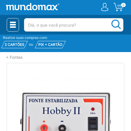
0
(pesquisar)
Realize suas compras com:
ou
2 CARTÕES
PIX + CARTÃO
<
Fontes