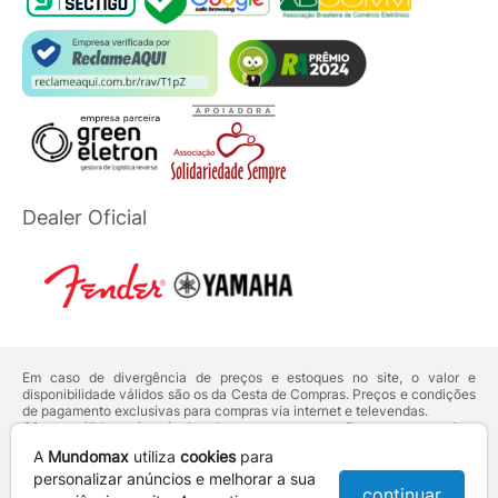
Dealer Oficial
Em caso de divergência de preços e estoques no site, o valor e
disponibilidade válidos são os da Cesta de Compras. Preços e condições
de pagamento exclusivas para compras via internet e televendas.
Ofertas válidas até o término de nossos estoques. Para compras acima
de 5 unidades do mesmo produto, entre em contato com o nosso canal
A
Mundomax
utiliza
cookies
para
de
Venda Corporativa
.
Os preços apresentados no site prevalecem sobre outros anunciados em
personalizar anúncios e melhorar a sua
continuar
qualquer outro meio de comunicação ou sites de buscas. Código de