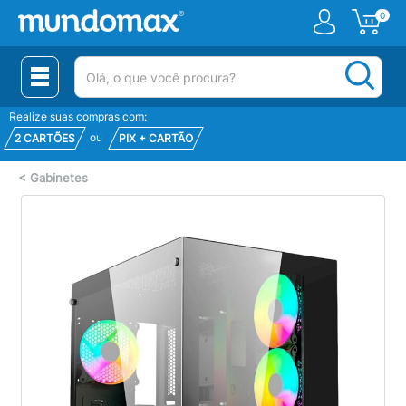
0
(pesquisar)
Realize suas compras com:
ou
2 CARTÕES
PIX + CARTÃO
<
Gabinetes