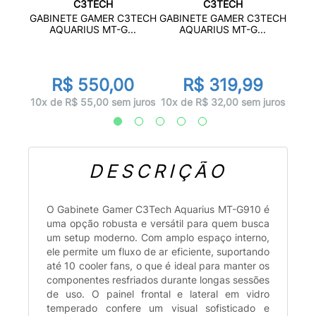
C3TECH
C3TECH
R
GABI
GABINETE GAMER C3TECH
GABINETE GAMER C3TECH
BL...
A
AQUARIUS MT-G...
AQUARIUS MT-G...
0
R$ 550,00
R$ 319,99
 juros
10x d
10x de R$ 55,00 sem juros
10x de R$ 32,00 sem juros
DESCRIÇÃO
O Gabinete Gamer C3Tech Aquarius MT-G910 é
uma opção robusta e versátil para quem busca
um setup moderno. Com amplo espaço interno,
ele permite um fluxo de ar eficiente, suportando
até 10 cooler fans, o que é ideal para manter os
componentes resfriados durante longas sessões
de uso. O painel frontal e lateral em vidro
temperado confere um visual sofisticado e