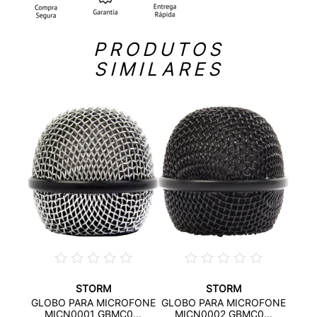
PRODUTOS
SIMILARES
STORM
STORM
ESPU
GLOBO PARA MICROFONE
GLOBO PARA MICROFONE
ISER
MICN0001 GBMC0...
MICN0002 GBMC0...