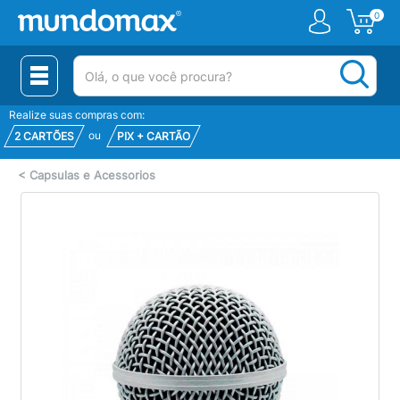
0
(pesquisar)
Realize suas compras com:
ou
2 CARTÕES
PIX + CARTÃO
<
Capsulas e Acessorios