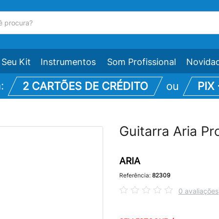
Seu Kit
Instrumentos
Som Profissional
Novida
m:
2 CARTÕES DE CRÉDITO
ou
PIX
Guitarra Aria P
ARIA
Referência:
82309
0 avaliações