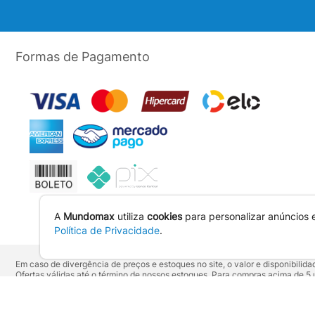
Formas de Pagamento
A
Mundomax
utiliza
cookies
para personalizar anúncios 
Política de Privacidade
.
Em caso de divergência de preços e estoques no site, o valor e disponibili
Ofertas válidas até o término de nossos estoques. Para compras acima de 
Os preços apresentados no site prevalecem sobre outros anunciados em qu
Vendas sujeitas à confirmação de dados e análises de crédito e risco.