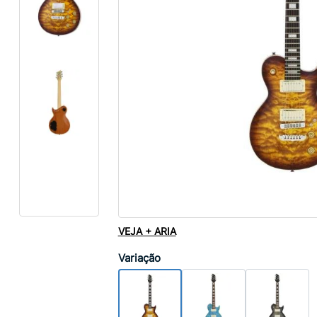
VEJA + ARIA
Variação