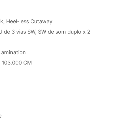
ck, Heel-less Cutaway
PU de 3 vias SW, SW de som duplo x 2
Lamination
x 103.000 CM
e