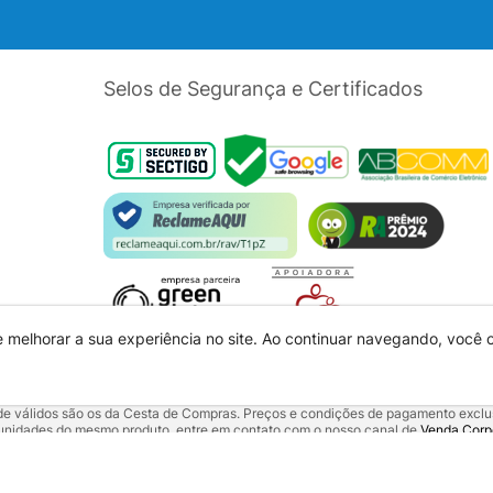
Selos de Segurança e Certificados
e melhorar a sua experiência no site. Ao continuar navegando, você
dade válidos são os da Cesta de Compras. Preços e condições de pagamento exclus
5 unidades do mesmo produto, entre em contato com o nosso canal de
Venda Corp
alquer outro meio de comunicação ou sites de buscas. Código de Defesa do Con