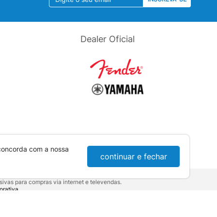
Dealer Oficial
 concorda com a nossa
continuar e fechar
ivas para compras via internet e televendas.
orativa
.
sumidor:
Lei nº 8.078.