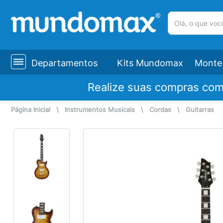
(pesquisar)
Departamentos
Kits Mundomax
Monte 
Realize suas compras co
Página Inicial
\
Instrumentos Musicais
\
Cordas
\
Guitarras