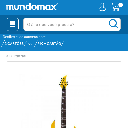
0
(pesquisar)
Realize suas compras com:
ou
2 CARTÕES
PIX + CARTÃO
<
Guitarras