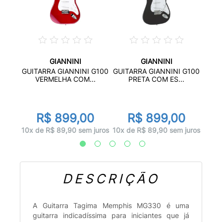
GIANNINI
GIANNINI
500
GUIT
GUITARRA GIANNINI G100
GUITARRA GIANNINI G100
...
S
VERMELHA COM...
PRETA COM ES...
00
R$ 899,00
R$ 899,00
 juros
10x d
10x de R$ 89,90 sem juros
10x de R$ 89,90 sem juros
DESCRIÇÃO
A Guitarra Tagima Memphis MG330 é uma
guitarra indicadíssima para iniciantes que já