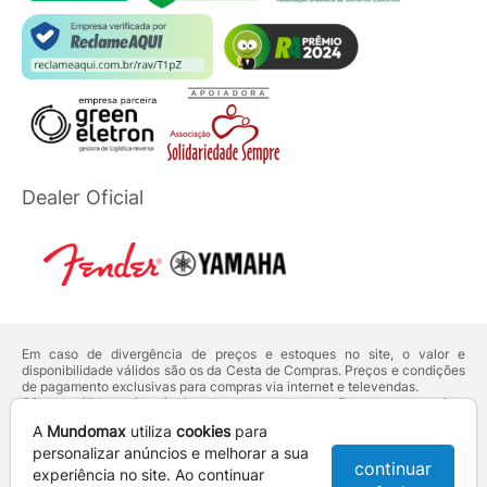
Dealer Oficial
Em caso de divergência de preços e estoques no site, o valor e
disponibilidade válidos são os da Cesta de Compras. Preços e condições
de pagamento exclusivas para compras via internet e televendas.
Ofertas válidas até o término de nossos estoques. Para compras acima
de 5 unidades do mesmo produto, entre em contato com o nosso canal
A
Mundomax
utiliza
cookies
para
de
Venda Corporativa
.
Os preços apresentados no site prevalecem sobre outros anunciados em
personalizar anúncios e melhorar a sua
continuar
qualquer outro meio de comunicação ou sites de buscas. Código de
experiência no site. Ao continuar
Defesa do Consumidor:
Lei nº 8.078.