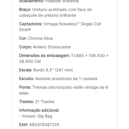
Acabamento:
Poliéster brilhante
Braço:
Uretano acetinado com face de
cabeçote de uretano brilhante
Captadores:
Vintage Noiseless™ Single-Coil
Strat®
Cor:
Chrome Glow
Corpo:
Amieiro Stratocaster
Dimensões da embalagem:
11.680 x 106.930 x
38.600 CM
Escala:
Bordo 9,5" (241 mm)
Escudo:
Alumínio anodizado de 1 camada
Ponte:
Tremolo sincronizado estilo vintage de 6
selas
Trastes:
21 Trastes
Informação adicional:
- Incluso: Gig Bag
EAN:
885978487219