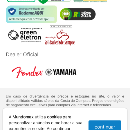
Dealer Oficial
Em caso de divergência de preços e estoques no site, o valor e
disponibilidade válidos são os da Cesta de Compras. Preços e condições
de pagamento exclusivas para compras via internet e televendas.
Ofertas válidas até o término de nossos estoques. Para compras acima
de 5 unidades do mesmo produto, entre em contato com o nosso canal
A
Mundomax
utiliza
cookies
para
de
Venda Corporativa
.
Os preços apresentados no site prevalecem sobre outros anunciados em
personalizar anúncios e melhorar a sua
continuar
qualquer outro meio de comunicação ou sites de buscas. Código de
experiência no site. Ao continuar