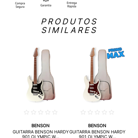
PRODUTOS
SIMILARES
BENSON
BENSON
IMA
G
GUITARRA BENSON HARDY
GUITARRA BENSON HARDY
...
STRA
901 OLYMPIC W...
901 OLYMPIC W...