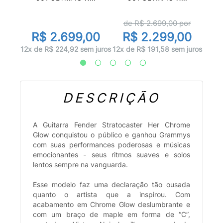
de R$
2.699,00
por
00
R
R$ 2.699,00
R$ 2.299,00
 juros
12x d
12x de R$ 224,92 sem juros
12x de R$ 191,58 sem juros
DESCRIÇÃO
A Guitarra Fender Stratocaster Her Chrome
Glow conquistou o público e ganhou Grammys
com suas performances poderosas e músicas
emocionantes - seus ritmos suaves e solos
lentos sempre na vanguarda.
Esse modelo faz uma declaração tão ousada
quanto o artista que a inspirou. Com
acabamento em Chrome Glow deslumbrante e
com um braço de maple em forma de “C”,