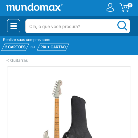
0
(pesquisar)
Realize suas compras com:
ou
2 CARTÕES
PIX + CARTÃO
<
Guitarras