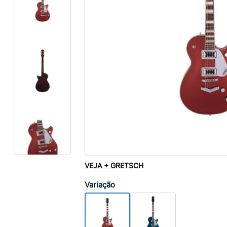
VEJA + GRETSCH
Variação