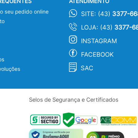
FREQUENTES
ATENDIMENTO
 seu pedido online
SITE: (43)
3377-66
to
LOJA: (43)
3377-6
INSTAGRAM
FACEBOOK
os
SAC
voluções
Selos de Segurança e Certificados