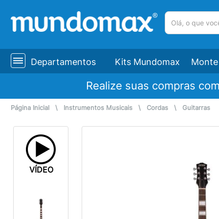
(pesquisar)
Departamentos
Kits Mundomax
Monte 
Realize suas compras co
Página Inicial
\
Instrumentos Musicais
\
Cordas
\
Guitarras
VÍDEO