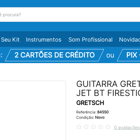
Seu Kit
Instrumentos
Som Profissional
Novida
m:
2 CARTÕES DE CRÉDITO
ou
PIX
GUITARRA GRE
JET BT FIREST
GRETSCH
Referência:
84550
Condição:
Novo
0 avaliações