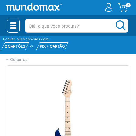
0
(pesquisar)
Realize suas compras com:
ou
2 CARTÕES
PIX + CARTÃO
<
Guitarras