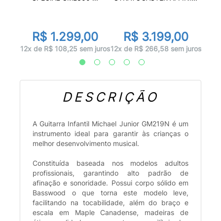
0
R
R$ 1.299,00
R$ 3.199,00
 juros
12x d
12x de R$ 108,25 sem juros
12x de R$ 266,58 sem juros
DESCRIÇÃO
A Guitarra Infantil Michael Junior GM219N é um
instrumento ideal para garantir às crianças o
melhor desenvolvimento musical.
Constituída baseada nos modelos adultos
profissionais, garantindo alto padrão de
afinação e sonoridade. Possui corpo sólido em
Basswood o que torna este modelo leve,
facilitando na tocabilidade, além do braço e
escala em Maple Canadense, madeiras de