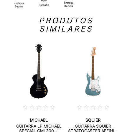
PRODUTOS
SIMILARES
MICHAEL
SQUIER
2S G-
G
GUITARRA LP MICHAEL
GUITARRA SQUIER
AFF
SPECIAL GML300 ...
STRATOCASTER AFFINI...