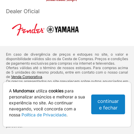
Dealer Oficial
Em caso de divergência de preços e estoques no site, o valor e
disponibilidade válidos são os da Cesta de Compras. Preços e condições
de pagamento exclusivas para compras via internet e televendas.
Ofertas válidas até o término de nossos estoques. Para compras acima
de 5 unidades do mesmo produto, entre em contato com o nosso canal
de
Venda Corporativa
.
Os preços apresentados no site prevalecem sobre outros anunciados em
qualquer outro meio de comunicação ou sites de buscas. Código de
Defesa do Consumidor:
Lei nº 8.078.
A
Mundomax
utiliza
cookies
para
Vendas sujeitas à confirmação de dados e análises de crédito e risco.
personalizar anúncios e melhorar a sua
continuar
experiência no site. Ao continuar
Razão Social: Hayamax Distribuidora de Produtos Eletrônicos Ltda -
e fechar
CNPJ: 01.725.627/0002-53 - Endereço: R. Senador Souza Naves, 9 -
navegando, você concorda com a
Centro - CEP: 86010-921 - Londrina / PR
nossa
Política de Privacidade
.
Mundomax. 2007 - 2026 - Todos os direitos reservados. - Fotos e
Logotipos aqui veiculados são de propriedade da Mundomax e seus
parceiros.