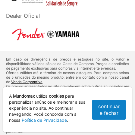
Dealer Oficial
Em caso de divergência de preços e estoques no site, o valor e
disponibilidade válidos são os da Cesta de Compras. Preços e condições
de pagamento exclusivas para compras via internet e televendas.
Ofertas válidas até o término de nossos estoques. Para compras acima
de 5 unidades do mesmo produto, entre em contato com o nosso canal
de
Venda Corporativa
.
Os preços apresentados no site prevalecem sobre outros anunciados em
qualquer outro meio de comunicação ou sites de buscas. Código de
Defesa do Consumidor:
Lei nº 8.078.
A
Mundomax
utiliza
cookies
para
Vendas sujeitas à confirmação de dados e análises de crédito e risco.
personalizar anúncios e melhorar a sua
continuar
experiência no site. Ao continuar
Razão Social: Hayamax Distribuidora de Produtos Eletrônicos Ltda -
e fechar
CNPJ: 01.725.627/0002-53 - Endereço: R. Senador Souza Naves, 9 -
navegando, você concorda com a
Centro - CEP: 86010-921 - Londrina / PR
nossa
Política de Privacidade
.
Mundomax. 2007 - 2026 - Todos os direitos reservados. - Fotos e
Logotipos aqui veiculados são de propriedade da Mundomax e seus
parceiros.