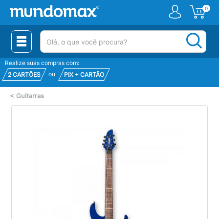
0
(pesquisar)
Realize suas compras com:
ou
2 CARTÕES
PIX + CARTÃO
<
Guitarras