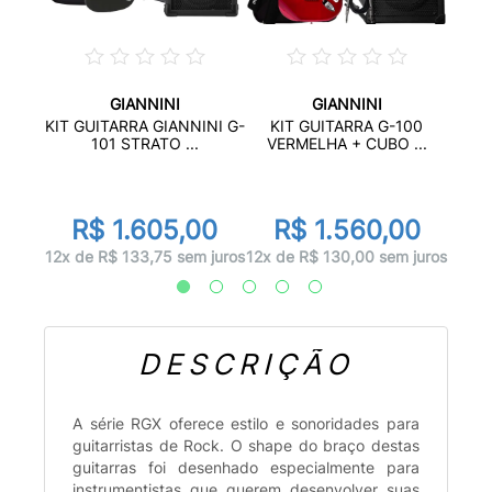
GIANNINI
GIANNINI
100
KI
KIT GUITARRA GIANNINI G-
KIT GUITARRA G-100
S...
SU
101 STRATO ...
VERMELHA + CUBO ...
00
R
R$ 1.605,00
R$ 1.560,00
 juros
12x d
12x de R$ 133,75 sem juros
12x de R$ 130,00 sem juros
DESCRIÇÃO
A série RGX oferece estilo e sonoridades para
guitarristas de Rock. O shape do braço destas
guitarras foi desenhado especialmente para
instrumentistas que querem desenvolver suas