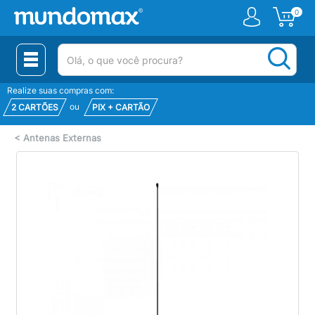
0
(pesquisar)
Realize suas compras com:
ou
2 CARTÕES
PIX + CARTÃO
<
Antenas Externas