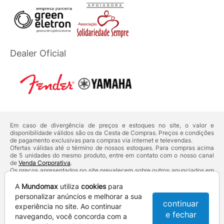
Dealer Oficial
Em caso de divergência de preços e estoques no site, o valor e
disponibilidade válidos são os da Cesta de Compras. Preços e condições
de pagamento exclusivas para compras via internet e televendas.
Ofertas válidas até o término de nossos estoques. Para compras acima
de 5 unidades do mesmo produto, entre em contato com o nosso canal
de
Venda Corporativa
.
Os preços apresentados no site prevalecem sobre outros anunciados em
qualquer outro meio de comunicação ou sites de buscas. Código de
Defesa do Consumidor:
Lei nº 8.078.
A
Mundomax
utiliza
cookies
para
Vendas sujeitas à confirmação de dados e análises de crédito e risco.
personalizar anúncios e melhorar a sua
continuar
experiência no site. Ao continuar
Razão Social: Hayamax Distribuidora de Produtos Eletrônicos Ltda -
e fechar
CNPJ: 01.725.627/0002-53 - Endereço: R. Senador Souza Naves, 9 -
navegando, você concorda com a
Centro - CEP: 86010-921 - Londrina / PR