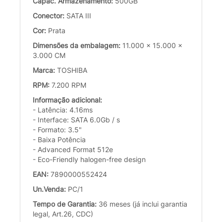
Capac. Armazenamento:
500GB
Conector:
SATA III
Cor:
Prata
Dimensões da embalagem:
11.000 x 15.000 x
3.000 CM
Marca:
TOSHIBA
RPM:
7.200 RPM
Informação adicional:
- Latência: 4.16ms
- Interface: SATA 6.0Gb / s
- Formato: 3.5"
- Baixa Potência
- Advanced Format 512e
- Eco-Friendly halogen-free design
EAN:
7890000552424
Un.Venda:
PC/1
Tempo de Garantia:
36 meses (já inclui garantia
legal, Art.26, CDC)