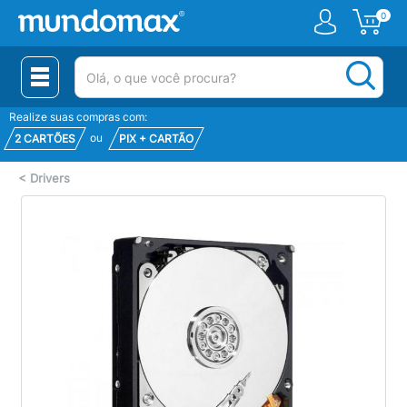
0
(pesquisar)
Realize suas compras com:
ou
2 CARTÕES
PIX + CARTÃO
<
Drivers