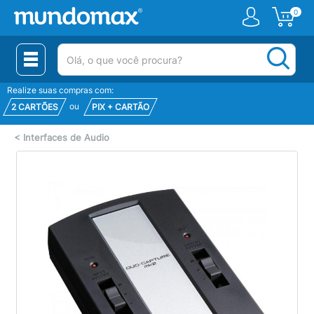
0
(pesquisar)
Realize suas compras com:
ou
2 CARTÕES
PIX + CARTÃO
<
Interfaces de Audio