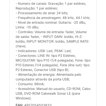
- Numero de canais: Gravação: 1 par estéreo,
Reprodução: 1 par estéreo;
- Processamento de sinal: 24 bits;
- Frequência de amostragem: 48 kHz, 44.1 kHz;
- Nivel de entrada nominal: Guitarra: -25 dBu,
Linha: -10 dBu;
- Controles: Volume de entrada: fader, Volume
de saida: fader, - INPUT GAIN: botão, Hi-Z:
botão, INPUT MONITOR: botão, SAMPLE RATE:
chave;
- Indicadores: USB: Led, PEAK: Led;
- Conectores: LINE IN: tipo P2 Estéreo,
MIC/GUITAR: tipo P10 (1/4 polegada), Fone: tipo
P10 Estereo (1/4 polegada), Fone (line out): tipo
P2 Estereo, Conector USB (tipo B);
- Alimentação de energia: Alimentada pelo
computador através da porta USB;
- Consumo: 96mA;
- Acessórios: Manual do usuario, CD-ROM, Cabo
USB, DVD-ROM Cakewalk Sonar LE (para
Windows).
EAN:
4957054503833