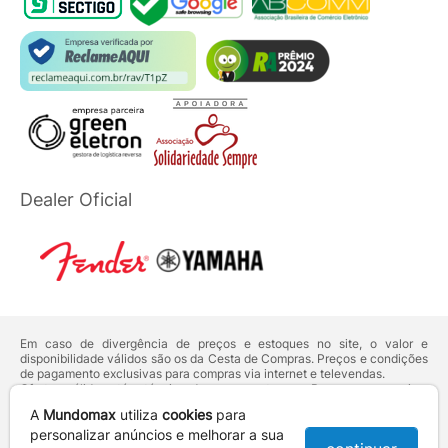
Dealer Oficial
Em caso de divergência de preços e estoques no site, o valor e
disponibilidade válidos são os da Cesta de Compras. Preços e condições
de pagamento exclusivas para compras via internet e televendas.
Ofertas válidas até o término de nossos estoques. Para compras acima
de 5 unidades do mesmo produto, entre em contato com o nosso canal
A
Mundomax
utiliza
cookies
para
de
Venda Corporativa
.
Os preços apresentados no site prevalecem sobre outros anunciados em
personalizar anúncios e melhorar a sua