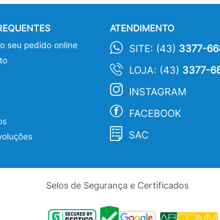
FREQUENTES
ATENDIMENTO
 seu pedido online
SITE: (43)
3377-66
to
LOJA: (43)
3377-6
INSTAGRAM
FACEBOOK
os
SAC
voluções
Selos de Segurança e Certificados