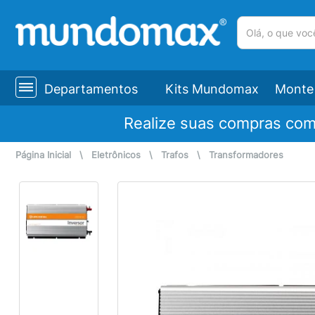
(pesquisar)
Departamentos
Kits Mundomax
Monte 
Realize suas compras co
Página Inicial
\
Eletrônicos
\
Trafos
\
Transformadores