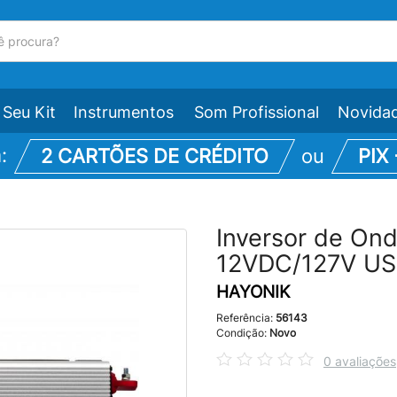
Seu Kit
Instrumentos
Som Profissional
Novida
m:
2 CARTÕES DE CRÉDITO
ou
PIX
Inversor de On
12VDC/127V US
HAYONIK
Referência:
56143
Condição:
Novo
0 avaliações