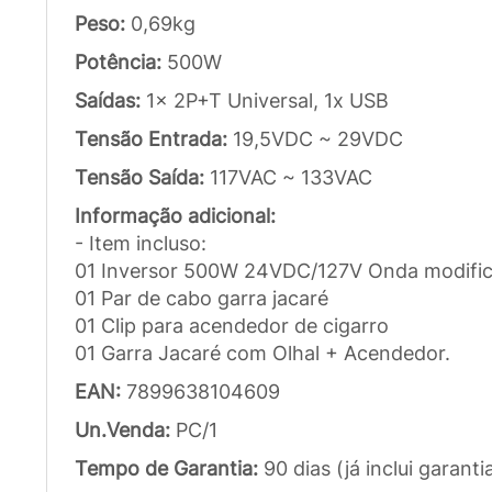
Peso:
0,69kg
Potência:
500W
Saídas:
1x 2P+T Universal, 1x USB
Tensão Entrada:
19,5VDC ~ 29VDC
Tensão Saída:
117VAC ~ 133VAC
Informação adicional:
- Item incluso:
01 Inversor 500W 24VDC/127V Onda modifi
01 Par de cabo garra jacaré
01 Clip para acendedor de cigarro
01 Garra Jacaré com Olhal + Acendedor.
EAN:
7899638104609
Un.Venda:
PC/1
Tempo de Garantia:
90 dias (já inclui garanti