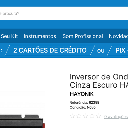
Seu Kit
Instrumentos
Som Profissional
Novida
m:
2 CARTÕES DE CRÉDITO
ou
PIX
Inversor de On
Cinza Escuro 
HAYONIK
Referência:
62398
Condição:
Novo
0 avaliações