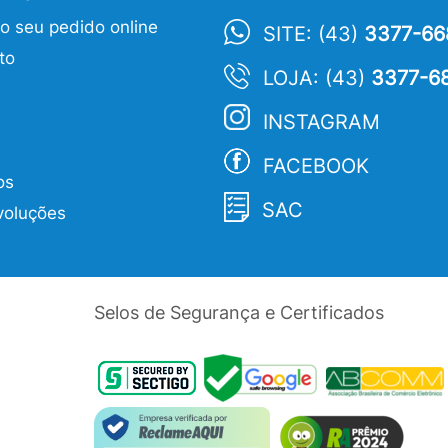
 seu pedido online
SITE: (43)
3377-66
to
LOJA: (43)
3377-6
INSTAGRAM
FACEBOOK
os
SAC
voluções
Selos de Segurança e Certificados