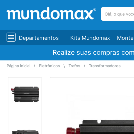
(pesquisar)
Departamentos
Kits Mundomax
Monte 
Realize suas compras co
Página Inicial
\
Eletrônicos
\
Trafos
\
Transformadores