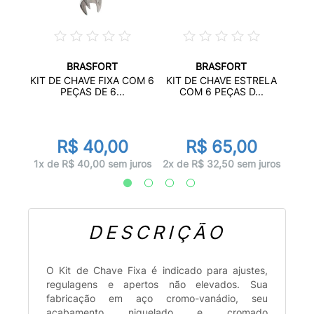
BRASFORT
BRASFORT
ETRO
KIT 
KIT DE CHAVE FIXA COM 6
KIT DE CHAVE ESTRELA
.
PEÇAS DE 6...
COM 6 PEÇAS D...
r
0
R$ 40,00
R$ 65,00
 juros
1x d
1x de R$ 40,00 sem juros
2x de R$ 32,50 sem juros
DESCRIÇÃO
O Kit de Chave Fixa é indicado para ajustes,
regulagens e apertos não elevados. Sua
fabricação em aço cromo-vanádio, seu
acabamento niquelado e cromado