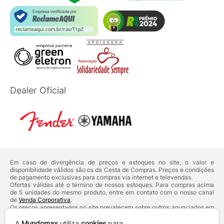
Dealer Oficial
Em caso de divergência de preços e estoques no site, o valor e
disponibilidade válidos são os da Cesta de Compras. Preços e condições
de pagamento exclusivas para compras via internet e televendas.
Ofertas válidas até o término de nossos estoques. Para compras acima
de 5 unidades do mesmo produto, entre em contato com o nosso canal
de
Venda Corporativa
.
Os preços apresentados no site prevalecem sobre outros anunciados em
qualquer outro meio de comunicação ou sites de buscas. Código de
Defesa do Consumidor:
Lei nº 8.078.
A
Mundomax
utiliza
cookies
para