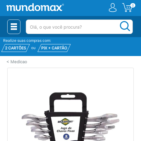
0
(pesquisar)
Realize suas compras com:
ou
2 CARTÕES
PIX + CARTÃO
<
Medicao