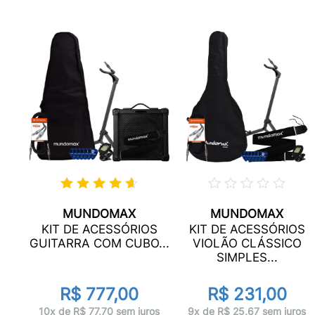
MUNDOMAX
MUNDOMAX
SO
KIT DE ACESSÓRIOS
KIT DE ACESSÓRIOS
..
GUITARRA COM CUBO...
VIOLÃO CLÁSSICO
SIMPLES...
R$ 777,00
R$ 231,00
ros
10x de R$ 77,70 sem juros
9x de R$ 25,67 sem juros