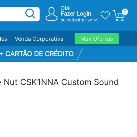
Olá!
0
Fazer Login
ou
cadastrar-se
des
Venda Corporativa
Max Ofertas
 + CARTÃO DE CRÉDITO
o e Nut CSK1NNA Custom Sound