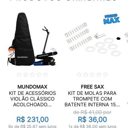
MUNDOMAX
FREE SAX
KIT DE ACESSÓRIOS
KIT DE MOLAS PARA
VIOLÃO CLÁSSICO
TROMPETE COM
ACOLCHOADO...
BATENTE INTERNA 15...
de R$
41,00
por
R$ 231,00
R$ 36,00
9x de R$ 25,67 sem juros
1x de R$ 36,00 sem juros