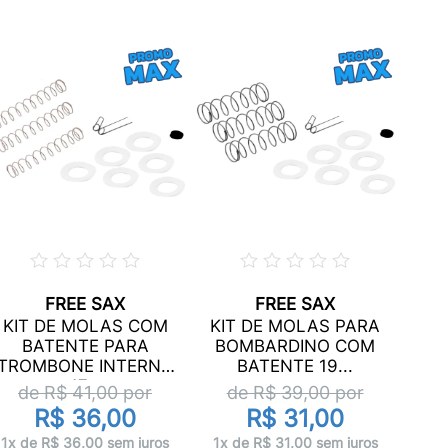
FREE SAX
FREE SAX
KI
KIT DE MOLAS COM
KIT DE MOLAS PARA
BATENTE PARA
BOMBARDINO COM
TROMBONE INTERNA
BATENTE 19...
17...
de R$
41,00
por
de R$
39,00
por
R$ 36,00
R$ 31,00
10x 
1x de R$ 36,00 sem juros
1x de R$ 31,00 sem juros