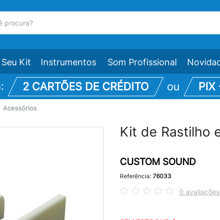
Seu Kit
Instrumentos
Som Profissional
Novida
m:
2 CARTÕES DE CRÉDITO
ou
PIX
\
Acessórios
Kit de Rastilh
CUSTOM SOUND
Referência:
76033
0 avaliações