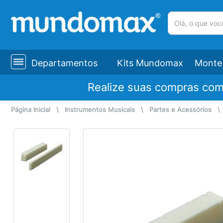
(pesquisar)
Departamentos
Kits Mundomax
Monte 
Realize suas compras co
Página Inicial
\
Instrumentos Musicais
\
Partes e Acessórios