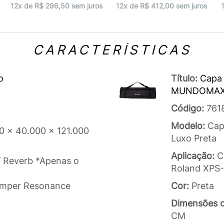
12x de R$ 296,50 sem juros
12x de R$ 412,00 sem juros
CARACTERÍSTICAS
o
Título:
Capa 
MUNDOMA
Código:
761
Modelo:
Cap
0 x 40.000 x 121.000
Luxo Preta
Aplicação:
C
 / Reverb *Apenas o
Roland XPS-
Damper Resonance
Cor:
Preta
Dimensões 
CM