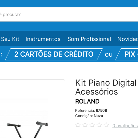
Seu Kit
Instrumentos
Som Profissional
Novida
m:
2 CARTÕES DE CRÉDITO
ou
PIX
Kit Piano Digit
Acessórios
ROLAND
Referência:
67508
Condição:
Novo
0 avaliações