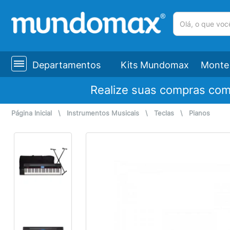
(pesquisar)
Departamentos
Kits Mundomax
Monte 
Realize suas compras co
Página Inicial
\
Instrumentos Musicais
\
Teclas
\
Pianos