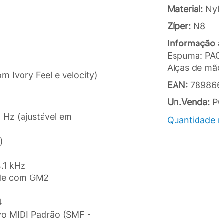
Material:
Ny
Zíper:
N8
Informação a
Espuma: PAC 
Alças de mã
m Ivory Feel e velocity)
EAN:
78986
Un.Venda:
P
2 Hz (ajustável em
Quantidade 
)
.1 kHz
ade com GM2
4
vo MIDI Padrão (SMF -