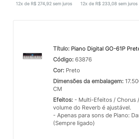
uros
12x de R$ 274,92 sem juros
12x de R$ 233,08 sem juros
Título:
Piano Digital GO-61P Pret
Código:
63876
Cor:
Preto
Dimensões da embalagem:
17.50
CM
Efeitos:
- Multi-Efeitos / Chorus
volume do Reverb é ajustável.
- Apenas para sons de Piano: 
(Sempre ligado)