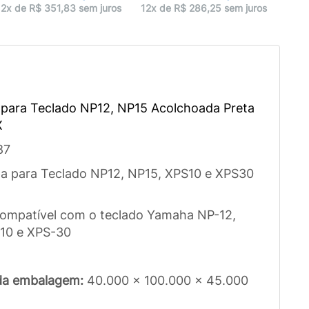
12x 
12x de R$ 351,83 sem juros
12x de R$ 286,25 sem juros
para Teclado NP12, NP15 Acolchoada Preta
X
87
a para Teclado NP12, NP15, XPS10 e XPS30
ompatível com o teclado Yamaha NP-12,
10 e XPS-30
da embalagem:
40.000 x 100.000 x 45.000