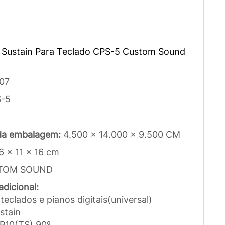
 Sustain Para Teclado CPS-5 Custom Sound
07
-5
da embalagem:
4.500 x 14.000 x 9.500 CM
6 x 11 x 16 cm
TOM SOUND
dicional:
 teclados e pianos digitais(universal)
stain
 P10(TS) 90º