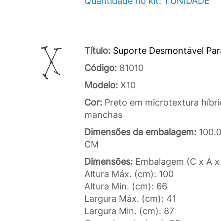
Quantidade no kit: 1 UNIDADE
Título:
Suporte Desmontável Par
Código:
81010
Modelo:
X10
Cor:
Preto em microtextura híbr
manchas
Dimensões da embalagem:
100.
CM
Dimensões:
Embalagem (C x A x 
Altura Máx. (cm): 100
Altura Min. (cm): 66
Largura Máx. (cm): 41
Largura Min. (cm): 87