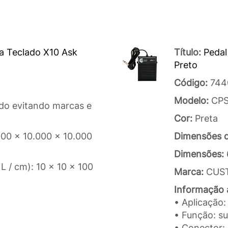
a Teclado X10 Ask
Título:
Pedal
Preto
Código:
744
Modelo:
CPS
ido evitando marcas e
Cor:
Preta
000 x 10.000 x 10.000
Dimensões 
Dimensões:
L / cm): 10 x 10 x 100
Marca:
CUS
Informação a
• Aplicação:
• Função: su
• Conector: