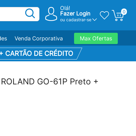
Olá!
0
Fazer Login
ou
cadastrar-se
des
Venda Corporativa
Max Ofertas
 + CARTÃO DE CRÉDITO
al ROLAND GO-61P Preto +