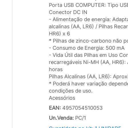
Porta USB COMPUTER: Tipo USB
Conector DC IN
- Alimentação de energia: Adapt
alcalinas (AA, LR6) / Pilhas Rec
HR6) x 6
* Pilhas de zinco-carbono não 
- Consumo de Energia: 500 mA
- Vida Útil das Pilhas em Uso Con
recarregáveis Ni-MH (AA, HR6)
horas
Pilhas Alcalinas (AA, LR6): Apr
* Poderá haver variação depend
condições de uso.
Acessórios
EAN:
4957054510053
Un.Venda:
PC/1