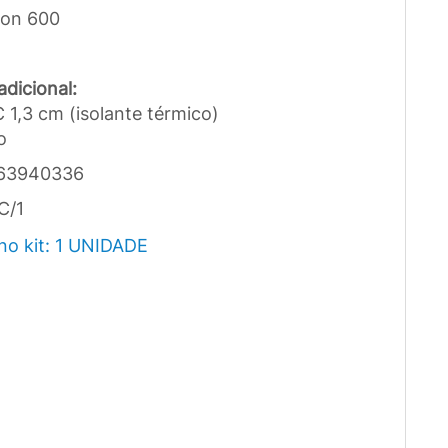
lon 600
dicional:
1,3 cm (isolante térmico)
o
63940336
C/1
no kit: 1 UNIDADE