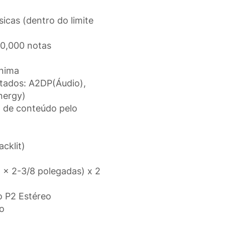
icas (dentro do limite
30,000 notas
ínima
rtados: A2DP(Áudio),
nergy)
 de conteúdo pelo
cklit)
4 x 2-3/8 polegadas) x 2
 P2 Estéreo
eo