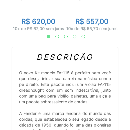
0
R
R$ 620,00
R$ 557,00
juros
12x d
10x de R$ 62,00 sem juros
10x de R$ 55,70 sem juros
DESCRIÇÃO
O novo Kit modelo FA-115 é perfeito para você
que deseja iniciar sua carreia na música com o
pé direito. Este pacote inclui um violão FA-115
dreadnought com um som indescritível, junto
com uma bag para violão, palhetas, uma alça e
um pacote sobressalente de cordas.
A Fender é uma marca lendária do mundo das
cordas, que estabeleceu o seu legado desde a
década de 1950, quando foi uma das pioneiras