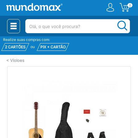
0
(pesquisar)
Realize suas compras com:
ou
2 CARTÕES
PIX + CARTÃO
<
Violoes