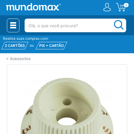
0
(pesquisar)
Realize suas compras com:
ou
2 CARTÕES
PIX + CARTÃO
<
Acessorios