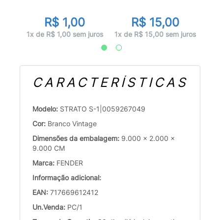
R$ 1,00
R$ 15,00
uros
1x d
1x de R$ 1,00 sem juros
1x de R$ 15,00 sem juros
CARACTERÍSTICAS
Modelo:
STRATO S-1|0059267049
Cor:
Branco Vintage
Dimensões da embalagem:
9.000 x 2.000 x
9.000 CM
Marca:
FENDER
Informação adicional:
EAN:
717669612412
Un.Venda:
PC/1