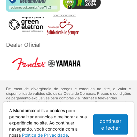
Dealer Oficial
Em caso de divergência de preços e estoques no site, o valor e
disponibilidade válidos são os da Cesta de Compras. Preços e condições
de pagamento exclusivas para compras via internet e televendas.
Ofertas válidas até o término de nossos estoques. Para compras acima
de 5 unidades do mesmo produto, entre em contato com o nosso canal
A
Mundomax
utiliza
cookies
para
de
Venda Corporativa
.
Os preços apresentados no site prevalecem sobre outros anunciados em
personalizar anúncios e melhorar a sua
continuar
qualquer outro meio de comunicação ou sites de buscas. Código de
experiência no site. Ao continuar
Defesa do Consumidor:
Lei nº 8.078.
e fechar
navegando, você concorda com a
Vendas sujeitas à confirmação de dados e análises de crédito e risco.
nossa
Política de Privacidade
.