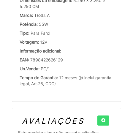
Dimensões da embalagem:
5.250 x 3.250 x
5.250 CM
Marca:
TESLLA
Potência:
55W
Tipo:
Para Farol
Voltagem:
12V
Informação adicional:
EAN:
7898422626129
Un.Venda:
PC/1
Tempo de Garantia:
12 meses (já inclui garantia
legal, Art.26, CDC)
AVALIAÇÕES
Este produto ainda não possui avaliações