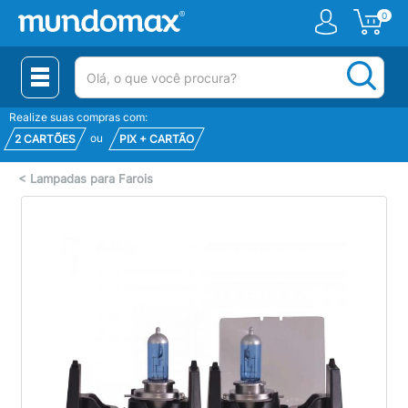
0
(pesquisar)
Realize suas compras com:
ou
2 CARTÕES
PIX + CARTÃO
<
Lampadas para Farois