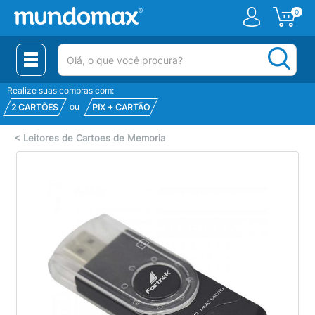
0
(pesquisar)
Realize suas compras com:
ou
2 CARTÕES
PIX + CARTÃO
<
Leitores de Cartoes de Memoria