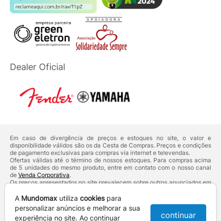
Dealer Oficial
Em caso de divergência de preços e estoques no site, o valor e
disponibilidade válidos são os da Cesta de Compras. Preços e condições
de pagamento exclusivas para compras via internet e televendas.
Ofertas válidas até o término de nossos estoques. Para compras acima
de 5 unidades do mesmo produto, entre em contato com o nosso canal
de
Venda Corporativa
.
Os preços apresentados no site prevalecem sobre outros anunciados em
qualquer outro meio de comunicação ou sites de buscas. Código de
Defesa do Consumidor:
Lei nº 8.078.
A
Mundomax
utiliza
cookies
para
Vendas sujeitas à confirmação de dados e análises de crédito e risco.
personalizar anúncios e melhorar a sua
continuar
experiência no site. Ao continuar
Razão Social: Hayamax Distribuidora de Produtos Eletrônicos Ltda -