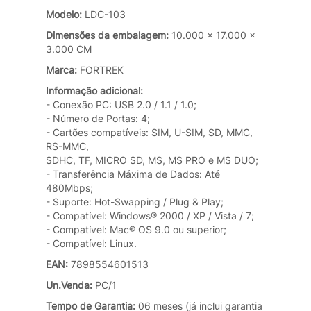
Modelo:
LDC-103
Dimensões da embalagem:
10.000 x 17.000 x
3.000 CM
Marca:
FORTREK
Informação adicional:
- Conexão PC: USB 2.0 / 1.1 / 1.0;
- Número de Portas: 4;
- Cartões compatíveis: SIM, U-SIM, SD, MMC,
RS-MMC,
SDHC, TF, MICRO SD, MS, MS PRO e MS DUO;
- Transferência Máxima de Dados: Até
480Mbps;
- Suporte: Hot-Swapping / Plug & Play;
- Compatível: Windows® 2000 / XP / Vista / 7;
- Compatível: Mac® OS 9.0 ou superior;
- Compatível: Linux.
EAN:
7898554601513
Un.Venda:
PC/1
Tempo de Garantia:
06 meses (já inclui garantia