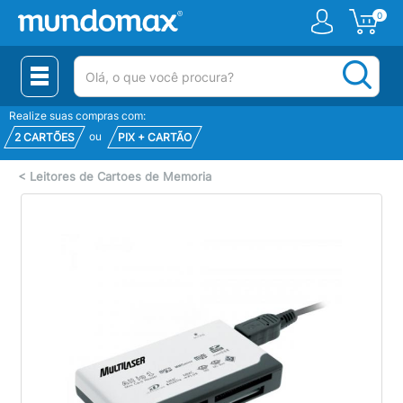
0
(pesquisar)
Realize suas compras com:
ou
2 CARTÕES
PIX + CARTÃO
<
Leitores de Cartoes de Memoria