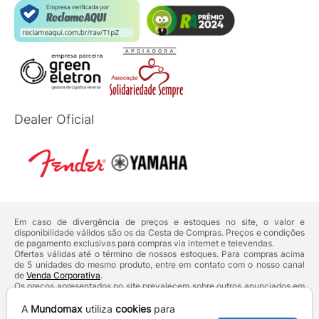
Dealer Oficial
Em caso de divergência de preços e estoques no site, o valor e
disponibilidade válidos são os da Cesta de Compras. Preços e condições
de pagamento exclusivas para compras via internet e televendas.
Ofertas válidas até o término de nossos estoques. Para compras acima
de 5 unidades do mesmo produto, entre em contato com o nosso canal
de
Venda Corporativa
.
Os preços apresentados no site prevalecem sobre outros anunciados em
qualquer outro meio de comunicação ou sites de buscas. Código de
Defesa do Consumidor:
Lei nº 8.078.
A
Mundomax
utiliza
cookies
para
Vendas sujeitas à confirmação de dados e análises de crédito e risco.