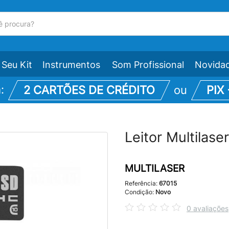
Seu Kit
Instrumentos
Som Profissional
Novida
m:
2 CARTÕES DE CRÉDITO
ou
PIX
Leitor Multila
MULTILASER
Referência:
67015
Condição:
Novo
0 avaliações