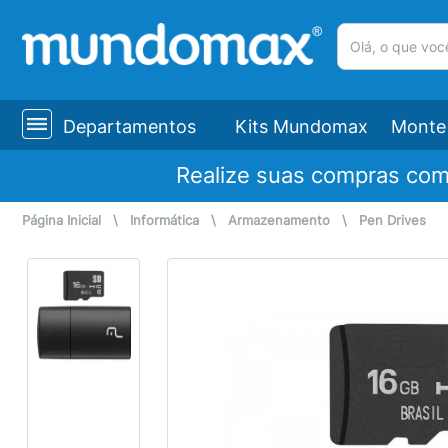
(pesquisar)
Departamentos
Kits Mundomax
Monte 
Realize suas compras co
Página Inicial
\
Informática
\
Armazenamento
\
Pen Drives