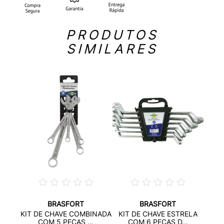
PRODUTOS
SIMILARES
BRASFORT
BRASFORT
S
KIT 
KIT DE CHAVE COMBINADA
KIT DE CHAVE ESTRELA
 13
COM 5 PECAS ...
COM 6 PEÇAS D...