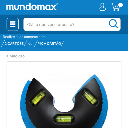
0
(pesquisar)
Realize suas compras com:
ou
2 CARTÕES
PIX + CARTÃO
<
Medicao