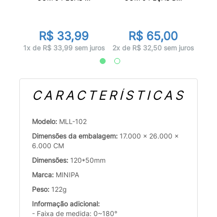
r
0
R$ 33,99
R$ 65,00
juros
1x d
1x de R$ 33,99 sem juros
2x de R$ 32,50 sem juros
CARACTERÍSTICAS
Modelo:
MLL-102
Dimensões da embalagem:
17.000 x 26.000 x
6.000 CM
Dimensões:
120*50mm
Marca:
MINIPA
Peso:
122g
Informação adicional:
- Faixa de medida: 0~180°