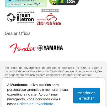
Dealer Oficial
Em caso de divergência de preços e estoques no site, o valor e
disponibilidade válidos são os da Cesta de Compras. Preços e condições
de pagamento exclusivas para compras via internet e televendas.
Ofertas válidas até o término de nossos estoques. Para compras acima
de 5 unidades do mesmo produto, entre em contato com o nosso canal
A
Mundomax
utiliza
cookies
para
de
Venda Corporativa
.
Os preços apresentados no site prevalecem sobre outros anunciados em
personalizar anúncios e melhorar a sua
continuar
qualquer outro meio de comunicação ou sites de buscas. Código de
experiência no site. Ao continuar
Defesa do Consumidor:
Lei nº 8.078.
e fechar
navegando, você concorda com a
Vendas sujeitas à confirmação de dados e análises de crédito e risco.
nossa
Política de Privacidade
.