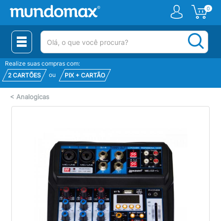
0
(pesquisar)
Realize suas compras com:
ou
2 CARTÕES
PIX + CARTÃO
<
Analogicas