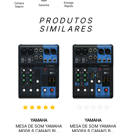
PRODUTOS
SIMILARES
YAMAHA
YAMAHA
AHA
MES
MESA DE SOM YAMAHA
MESA DE SOM YAMAHA
...
MG
MG06 6 CANAIS BI...
MG06X 6 CANAIS B...