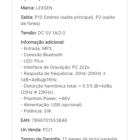
Marca:
LEXSEN
Saída:
P10 Estéreo (saída principal), P2 (saída
de fones)
Tensão:
DC 5V 1A/2.0
Informação adicional:
- Entrada: MP3.
- Conexão Bluetooth
- LED: Pico.
- Interface de Gravação: PC 2i/2o.
- Resposta de frequência: 20Hz-20KHz ±
1dB+4dBu@1KHz.
- Distorção harmônica total: < 0.5% @+4dBu
(22Hz # 22KHz).
- Phantom Power: +48V.
- Alimentação: USB (opcional).
- Potência: 5W.
EAN:
7899701553846
Un.Venda:
PC/1
Tempo de Garantia:
12 meses (já inclui garantia