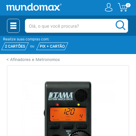
0
(pesquisar)
Realize suas compras com:
ou
2 CARTÕES
PIX + CARTÃO
<
Afinadores e Metronomos