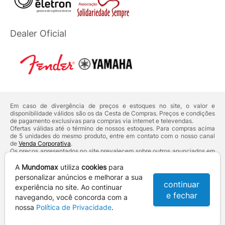
Dealer Oficial
Em caso de divergência de preços e estoques no site, o valor e
disponibilidade válidos são os da Cesta de Compras. Preços e condições
de pagamento exclusivas para compras via internet e televendas.
Ofertas válidas até o término de nossos estoques. Para compras acima
de 5 unidades do mesmo produto, entre em contato com o nosso canal
de
Venda Corporativa
.
Os preços apresentados no site prevalecem sobre outros anunciados em
qualquer outro meio de comunicação ou sites de buscas. Código de
Defesa do Consumidor:
Lei nº 8.078.
A
Mundomax
utiliza
cookies
para
Vendas sujeitas à confirmação de dados e análises de crédito e risco.
personalizar anúncios e melhorar a sua
continuar
experiência no site. Ao continuar
Razão Social: Hayamax Distribuidora de Produtos Eletrônicos Ltda -
e fechar
CNPJ: 01.725.627/0002-53 - Endereço: R. Senador Souza Naves, 9 -
navegando, você concorda com a
Centro - CEP: 86010-921 - Londrina / PR
nossa
Política de Privacidade
.
Mundomax. 2007 - 2026 - Todos os direitos reservados. - Fotos e
Logotipos aqui veiculados são de propriedade da Mundomax e seus