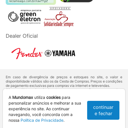
Dealer Oficial
Em caso de divergência de preços e estoques no site, o valor e
disponibilidade válidos são os da Cesta de Compras. Preços e condições
de pagamento exclusivas para compras via internet e televendas.
Ofertas válidas até o término de nossos estoques. Para compras acima
de 5 unidades do mesmo produto, entre em contato com o nosso canal
A
Mundomax
utiliza
cookies
para
de
Venda Corporativa
.
Os preços apresentados no site prevalecem sobre outros anunciados em
personalizar anúncios e melhorar a sua
continuar
qualquer outro meio de comunicação ou sites de buscas. Código de
experiência no site. Ao continuar
Defesa do Consumidor:
Lei nº 8.078.
e fechar
navegando, você concorda com a
Vendas sujeitas à confirmação de dados e análises de crédito e risco.
nossa
Política de Privacidade
.
Razão Social: Hayamax Distribuidora de Produtos Eletrônicos Ltda -