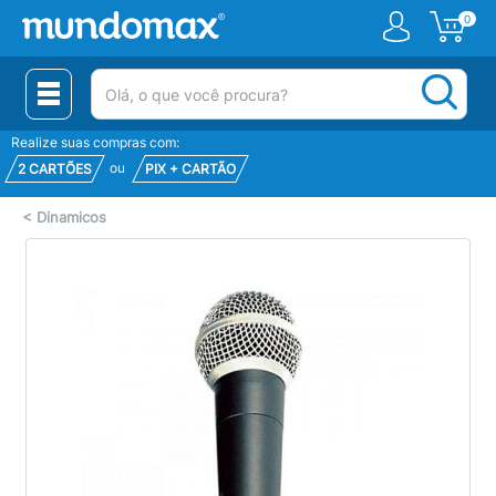
0
(pesquisar)
Realize suas compras com:
ou
2 CARTÕES
PIX + CARTÃO
<
Dinamicos