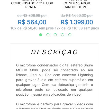
OLT
CONDENSADOR C1U USB
CONDENSADOR
O
PRATA...
CARDIÓIDE PG...
or
de R$
806,99
por
de R$
1.650,00
por
00
R$ 564,00
R$ 1.399,00
 juros
9x d
10x de R$ 56,40 sem juros
12x de R$ 116,58 sem juros
DESCRIÇÃO
O microfone condensador digital estéreo Shure
MOTIV MV88 pode ser conectado ao seu
iPhone, iPad ou iPod com conector Lightning
para gravar áudio em estéreo supernítido em
qualquer lugar. Com sua dobradiça giratória, o
microfone pode ser colocado em qualquer
posição, mesmo em aplicações de vídeo.
O microfone é perfeito para gravar vídeos com
o iPhone ou o iPad ou áudio com o GarageBand