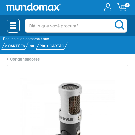
0
(pesquisar)
Realize suas compras com:
ou
2 CARTÕES
PIX + CARTÃO
<
Condensadores