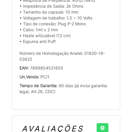
• Resposta de Frequência: 40hz/16khz
• Impedância de Saída: 2k Ohms
• Tamanho da capsula: 10 mm
• Voltagem de trabalho: 1,5 ~ 10 Volts
• Tipo de conexão: Plug P-2 Mono
• Cabo: 1mt x 2 mm
• Haste articulável (12 cm)
• Espuma anti Puff
Número de Homologação Anatel: 01820-19-
03622
EAN:
7899854521655
Un.Venda:
PC/1
Tempo de Garantia:
90 dias (já inclui garantia
legal, Art.26, CDC)
AVALIAÇÕES