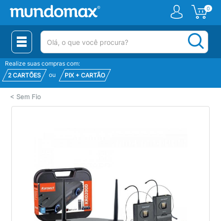
0
(pesquisar)
Realize suas compras com:
ou
2 CARTÕES
PIX + CARTÃO
<
Sem Fio