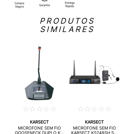
PRODUTOS
SIMILARES
KARSECT
KARSECT
FIO
SIS
MICROFONE SEM FIO
MICROFONE SEM FIO
0...
D
GOOSENECK DUPLO K...
KARSECT KS248SH S...