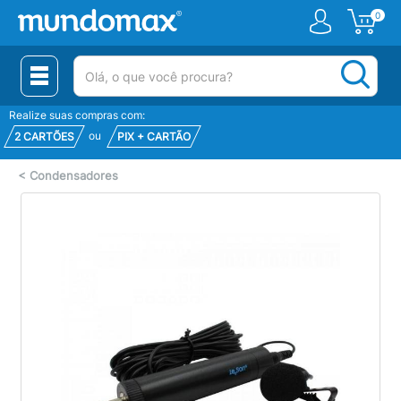
0
(pesquisar)
Realize suas compras com:
ou
2 CARTÕES
PIX + CARTÃO
<
Condensadores