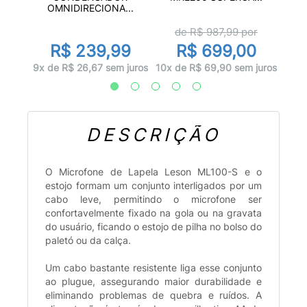
OMNIDIRECIONA...
r
de R$
987,99
por
0
R$ 239,99
R$ 699,00
 juros
5x d
9x de R$ 26,67 sem juros
10x de R$ 69,90 sem juros
DESCRIÇÃO
O Microfone de Lapela Leson ML100-S e o
estojo formam um conjunto interligados por um
cabo leve, permitindo o microfone ser
confortavelmente fixado na gola ou na gravata
do usuário, ficando o estojo de pilha no bolso do
paletó ou da calça.
Um cabo bastante resistente liga esse conjunto
ao plugue, assegurando maior durabilidade e
eliminando problemas de quebra e ruídos. A