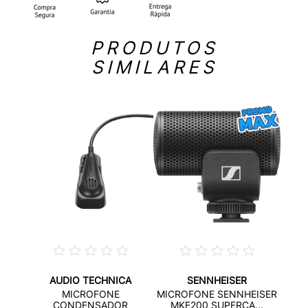
PRODUTOS
SIMILARES
AUDIO TECHNICA
SENNHEISER
MICO
MI
MICROFONE
MICROFONE SENNHEISER
..
GOO
CONDENSADOR
MKE200 SUPERCA...