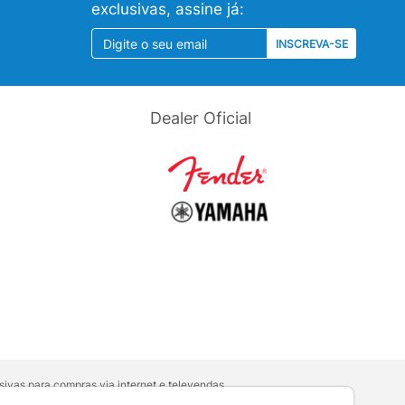
exclusivas, assine já:
INSCREVA-SE
Dealer Oficial
ivas para compras via internet e televendas.
orativa
.