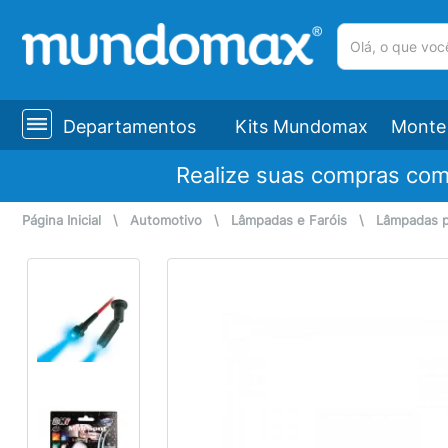
(pesquisar)
Departamentos
Kits Mundomax
Monte 
Realize suas compras co
Página Inicial
\
Automotivo
\
Lâmpadas e Faróis
\
Lâmpadas p