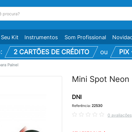
Seu Kit
Instrumentos
Som Profissional
Novida
m:
2 CARTÕES DE CRÉDITO
ou
PIX
ara Painel
Mini Spot Neon
DNI
Referência:
22530
0 avaliações