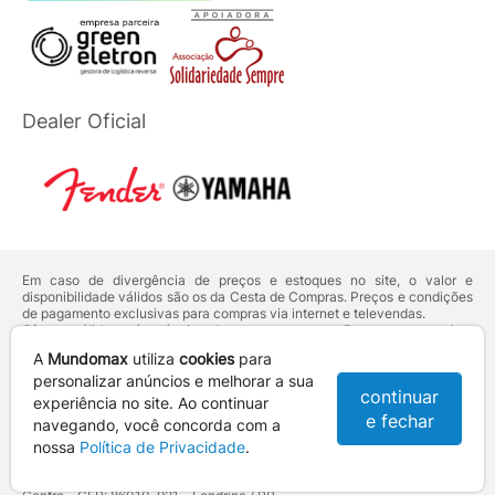
Dealer Oficial
Em caso de divergência de preços e estoques no site, o valor e
disponibilidade válidos são os da Cesta de Compras. Preços e condições
de pagamento exclusivas para compras via internet e televendas.
Ofertas válidas até o término de nossos estoques. Para compras acima
de 5 unidades do mesmo produto, entre em contato com o nosso canal
A
Mundomax
utiliza
cookies
para
de
Venda Corporativa
.
Os preços apresentados no site prevalecem sobre outros anunciados em
personalizar anúncios e melhorar a sua
continuar
qualquer outro meio de comunicação ou sites de buscas. Código de
experiência no site. Ao continuar
Defesa do Consumidor:
Lei nº 8.078.
e fechar
navegando, você concorda com a
Vendas sujeitas à confirmação de dados e análises de crédito e risco.
nossa
Política de Privacidade
.
Razão Social: Hayamax Distribuidora de Produtos Eletrônicos Ltda -
CNPJ: 01.725.627/0002-53 - Endereço: R. Senador Souza Naves, 9 -