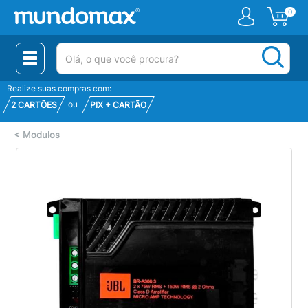
0
(pesquisar)
Realize suas compras com:
ou
2 CARTÕES
PIX + CARTÃO
<
Modulos