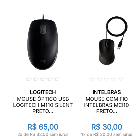
LOGITECH
INTELBRAS
MOUSE ÓPTICO USB
MOUSE COM FIO
LOGITECH M110 SILENT
INTELBRAS MCI10
...
PRETO...
PRETO...
R$ 65,00
R$ 30,00
ros
2x de R$ 32,50 sem juros
1x de R$ 30,00 sem juros