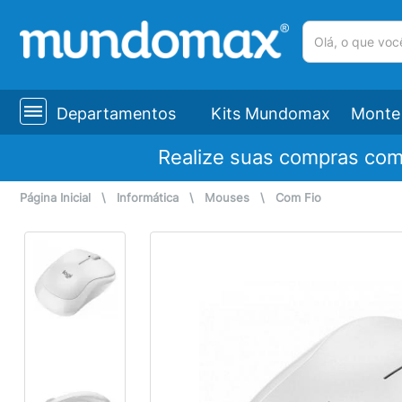
(pesquisar)
Departamentos
Kits Mundomax
Monte 
Realize suas compras co
Página Inicial
\
Informática
\
Mouses
\
Com Fio