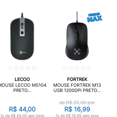
LECOO
FORTREK
MOUSE LECOO MS104
MOUSE FORTREK M13
PRETO...
USB 1200DPI PRETO...
360
de R$
20,00
por
R$ 44,00
R$ 16,99
3x 
1x de R$ 44,00 sem juros
1x de R$ 16,99 sem juros