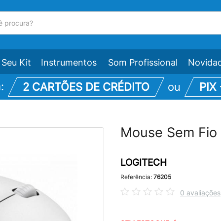
Seu Kit
Instrumentos
Som Profissional
Novida
m:
2 CARTÕES DE CRÉDITO
ou
PIX
Mouse Sem Fio 
LOGITECH
Referência:
76205
0 avaliações