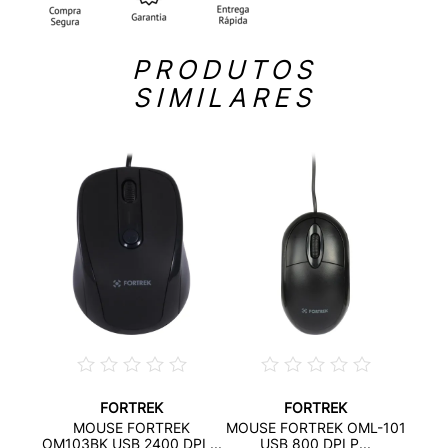
PRODUTOS
SIMILARES
FORTREK
FORTREK
TRON
MOUS
MOUSE FORTREK
MOUSE FORTREK OML-101
...
OM103BK USB 2400 DPI ...
USB 800 DPI P...