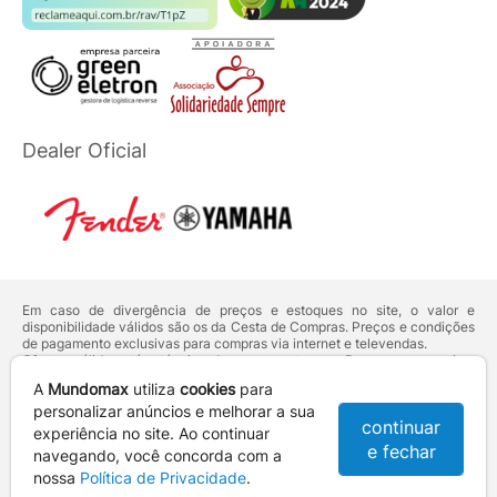
Dealer Oficial
Em caso de divergência de preços e estoques no site, o valor e
disponibilidade válidos são os da Cesta de Compras. Preços e condições
de pagamento exclusivas para compras via internet e televendas.
Ofertas válidas até o término de nossos estoques. Para compras acima
de 5 unidades do mesmo produto, entre em contato com o nosso canal
A
Mundomax
utiliza
cookies
para
de
Venda Corporativa
.
Os preços apresentados no site prevalecem sobre outros anunciados em
personalizar anúncios e melhorar a sua
continuar
qualquer outro meio de comunicação ou sites de buscas. Código de
experiência no site. Ao continuar
Defesa do Consumidor:
Lei nº 8.078.
e fechar
navegando, você concorda com a
Vendas sujeitas à confirmação de dados e análises de crédito e risco.
nossa
Política de Privacidade
.
Razão Social: Hayamax Distribuidora de Produtos Eletrônicos Ltda -