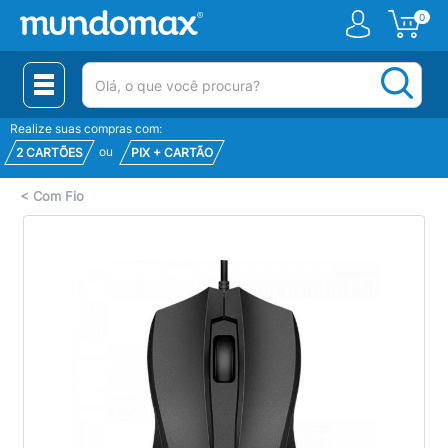
0
(pesquisar)
Realize suas compras com:
ou
2 CARTÕES
PIX + CARTÃO
<
Com Fio