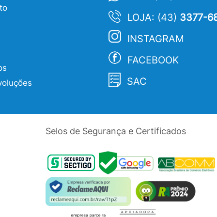
to
LOJA: (43)
3377-6
INSTAGRAM
FACEBOOK
os
SAC
voluções
Selos de Segurança e Certificados