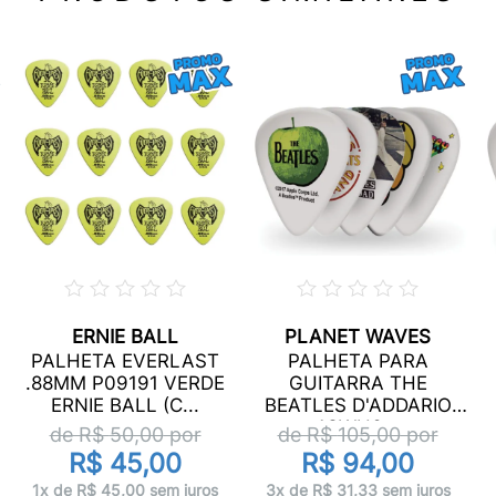
ERNIE BALL
PLANET WAVES
PALHETA EVERLAST
PALHETA PARA
.88MM P09191 VERDE
GUITARRA THE
ERNIE BALL (C...
BEATLES D'ADDARIO
1CWH6...
de R$
50,00
por
de R$
105,00
por
R$ 45,00
R$ 94,00
1x de R$ 45,00 sem juros
3x de R$ 31,33 sem juros