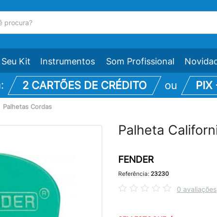
Seu Kit
Instrumentos
Som Profissional
Novida
m:
2 CARTÕES DE CRÉDITO
ou
PIX
\
Palhetas Cordas
Palheta Califor
FENDER
Referência:
23230
0 avaliações