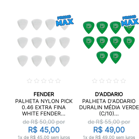
FENDER
D'ADDARIO
S
PALHETA NYLON PICK
PALHETA D'ADDARIO
0
0.46 EXTRA FINA
DURALIN MÉDIA VERDE
WHITE FENDER...
(C/10)...
de R$
50,00
por
de R$
55,00
por
R$ 45,00
R$ 49,00
ros
1x de R$ 45,00 sem juros
1x de R$ 49,00 sem juros