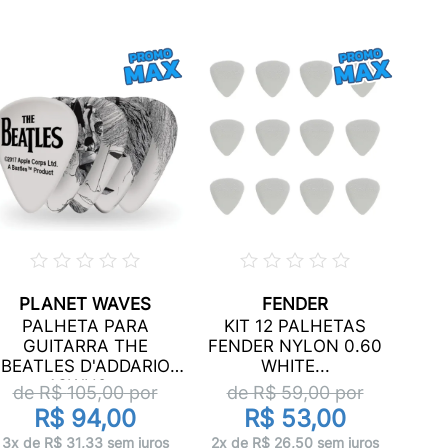
PLANET WAVES
FENDER
P
PALHETA PARA
KIT 12 PALHETAS
N
GUITARRA THE
FENDER NYLON 0.60
BEATLES D'ADDARIO
WHITE...
d
1CWH2...
de R$
105,00
por
de R$
59,00
por
R$ 94,00
R$ 53,00
1x 
3x de R$ 31,33 sem juros
2x de R$ 26,50 sem juros