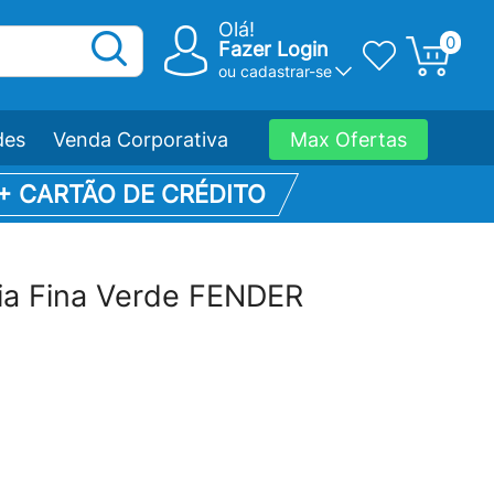
Olá!
0
Fazer Login
ou
cadastrar-se
des
Venda Corporativa
Max Ofertas
 + CARTÃO DE CRÉDITO
nia Fina Verde FENDER