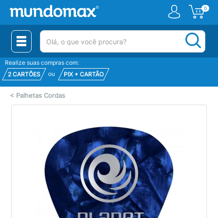
0
(pesquisar)
Realize suas compras com:
ou
2 CARTÕES
PIX + CARTÃO
<
Palhetas Cordas