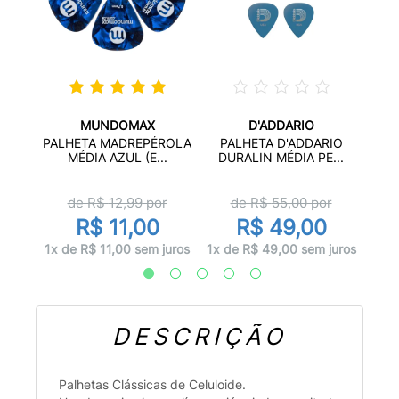
MUNDOMAX
D'ADDARIO
 0.46
PAL
PALHETA MADREPÉROLA
PALHETA D'ADDARIO
BO
MÉDIA AZUL (E...
DURALIN MÉDIA PE...
r
de R$
12,99
por
de R$
55,00
por
R$ 11,00
R$ 49,00
juros
1x d
1x de R$ 11,00 sem juros
1x de R$ 49,00 sem juros
DESCRIÇÃO
Palhetas Clássicas de Celuloide.